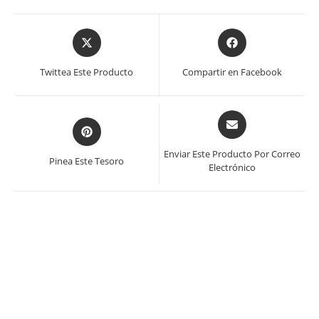
Se
Se
abre
abre
en
en
Twittea Este Producto
Compartir en Facebook
una
una
nueva
nueva
ventana
ventana
Se
Se
abre
abre
en
en
Enviar Este Producto Por Correo
Pinea Este Tesoro
una
Electrónico
una
nueva
nueva
ventana
ventana