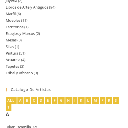
Joyería
2
2
productos
Libros de Arte y Antiguos
94
94
productos
Marfil
6
6
productos
Muebles
11
11
productos
Escritorios
1
1
productos
Espejos y Marcos
2
2
producto
Mesas
3
3
productos
Sillas
1
1
productos
Pintura
51
51
producto
Acuarela
4
4
productos
Tapetes
3
3
productos
Tribal y Africano
3
3
productos
productos
Catalogo De Artistas
ALL
A
B
C
D
E
F
G
H
J
K
L
M
P
R
S
T
A
Akar Escamilla
(2)