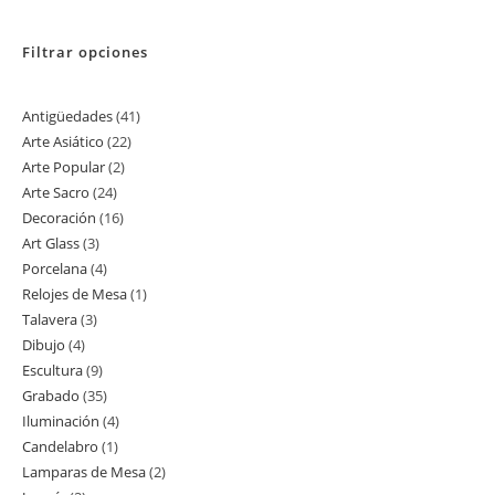
Filtrar opciones
Antigüedades
41
41
Arte Asiático
22
22
productos
Arte Popular
2
2
productos
Arte Sacro
24
24
productos
Decoración
16
16
productos
Art Glass
3
3
productos
Porcelana
4
4
productos
Relojes de Mesa
1
1
productos
Talavera
3
3
producto
Dibujo
4
4
productos
Escultura
9
9
productos
Grabado
35
35
productos
Iluminación
4
4
productos
Candelabro
1
1
productos
Lamparas de Mesa
2
2
producto