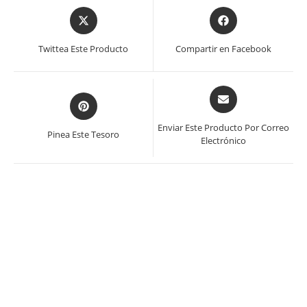
Se
Se
abre
abre
en
en
Twittea Este Producto
Compartir en Facebook
una
una
nueva
nueva
ventana
ventana
Se
Se
abre
abre
en
en
Enviar Este Producto Por Correo
Pinea Este Tesoro
una
Electrónico
una
nueva
nueva
ventana
ventana