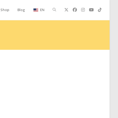
Alternar
Shop
Blog
EN
búsqueda
de
la
web