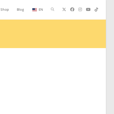
Alternar
Shop
Blog
EN
búsqueda
de
la
web