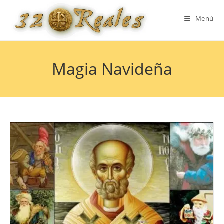
Saltar
al
Menú
contenido
Magia Navideña