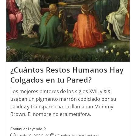
¿Cuántos Restos Humanos Hay
Colgados en tu Pared?
Los mejores pintores de los siglos XVIII y XIX
usaban un pigmento marrón codiciado por su
calidez y transparencia. Lo llamaban Mummy
Brown. El nombre no era metáfora.
¿Cuántos
Continuar Leyendo
Restos
Publicación
Tiempo
junio 6, 2026
6 minutos de lectura