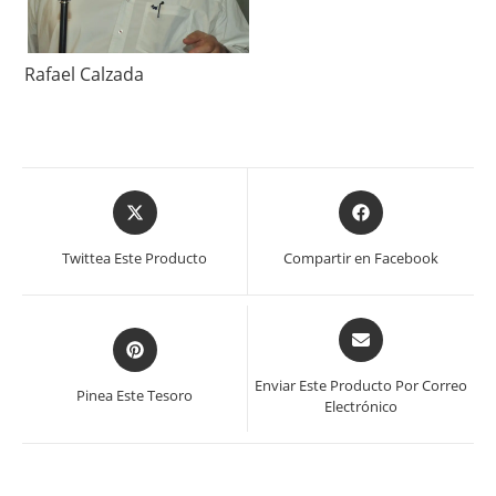
Rafael Calzada
Se
Se
abre
abre
en
en
Twittea Este Producto
Compartir en Facebook
una
una
nueva
nueva
ventana
ventana
Se
Se
abre
abre
en
en
Enviar Este Producto Por Correo
Pinea Este Tesoro
una
Electrónico
una
nueva
nueva
ventana
ventana