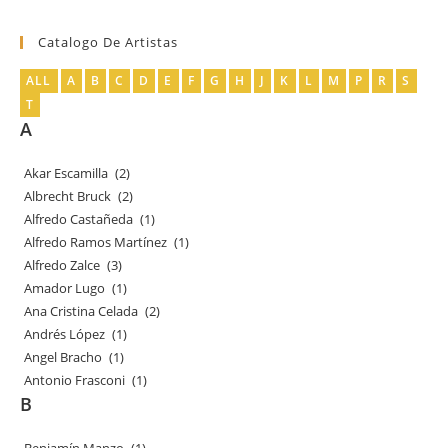
productos
Catalogo De Artistas
ALL
A
B
C
D
E
F
G
H
J
K
L
M
P
R
S
T
A
Akar Escamilla
(2)
Albrecht Bruck
(2)
Alfredo Castañeda
(1)
Alfredo Ramos Martínez
(1)
Alfredo Zalce
(3)
Amador Lugo
(1)
Ana Cristina Celada
(2)
Andrés López
(1)
Angel Bracho
(1)
Antonio Frasconi
(1)
B
Benjamín Manzo
(1)