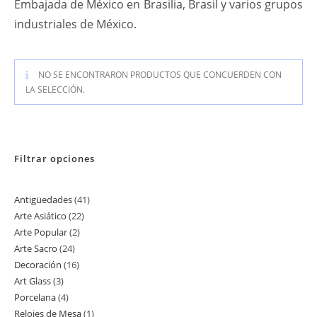
Embajada de México en Brasilia, Brasil y varios grupos
industriales de México.
NO SE ENCONTRARON PRODUCTOS QUE CONCUERDEN CON
LA SELECCIÓN.
Filtrar opciones
Antigüedades
41
41
Arte Asiático
22
22
productos
Arte Popular
2
2
productos
Arte Sacro
24
24
productos
Decoración
16
16
productos
Art Glass
3
3
productos
Porcelana
4
4
productos
Relojes de Mesa
1
1
productos