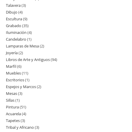
Talavera
3
3
producto
Dibujo
4
4
productos
Escultura
9
9
productos
Grabado
35
35
productos
Iluminación
4
4
productos
Candelabro
1
1
productos
Lamparas de Mesa
2
2
producto
Joyería
2
2
productos
Libros de Arte y Antiguos
94
94
productos
Marfil
6
6
productos
Muebles
11
11
productos
Escritorios
1
1
productos
Espejos y Marcos
2
2
producto
Mesas
3
3
productos
Sillas
1
1
productos
Pintura
51
51
producto
Acuarela
4
4
productos
Tapetes
3
3
productos
Tribal y Africano
3
3
productos