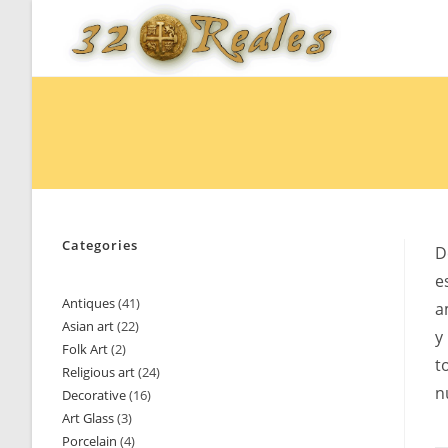
Skip
to
content
Categories
D
e
Antiques
41
41
a
Asian art
22
22
products
y
Folk Art
2
2
products
t
Religious art
24
24
products
n
Decorative
16
16
products
Art Glass
3
3
products
Porcelain
4
4
products