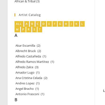
African & Tribal
3
3
products
products
Artist Catalog
ALL
A
B
C
D
E
F
G
H
J
K
L
M
P
R
S
T
A
Akar Escamilla
(2)
Albrecht Bruck
(2)
Alfredo Castañeda
(1)
Alfredo Ramos Martínez
(1)
Alfredo Zalce
(3)
Amador Lugo
(1)
Ana Cristina Celada
(2)
Andres Lopez
(1)
Angel Bracho
(1)
L
Antonio Frasconi
(1)
B