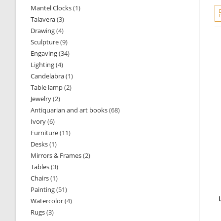
Mantel Clocks
1
1
products
Talavera
3
3
product
Drawing
4
4
products
Sculpture
9
9
products
Engaving
34
34
products
Lighting
4
4
products
Candelabra
1
1
products
Table lamp
2
2
product
Jewelry
2
2
products
Antiquarian and art books
68
68
products
Ivory
6
6
products
Furniture
11
11
products
Desks
1
1
products
Mirrors & Frames
2
2
product
Tables
3
3
products
Chairs
1
1
products
Painting
51
51
product
Watercolor
4
4
products
Rugs
3
3
products