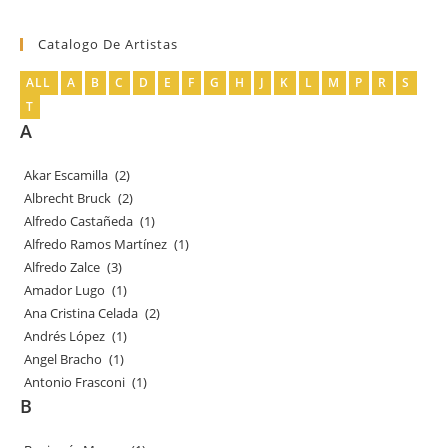
productos
Catalogo De Artistas
ALL
A
B
C
D
E
F
G
H
J
K
L
M
P
R
S
T
A
Akar Escamilla
(2)
Albrecht Bruck
(2)
Alfredo Castañeda
(1)
Alfredo Ramos Martínez
(1)
Alfredo Zalce
(3)
Amador Lugo
(1)
Ana Cristina Celada
(2)
Andrés López
(1)
Angel Bracho
(1)
Antonio Frasconi
(1)
B