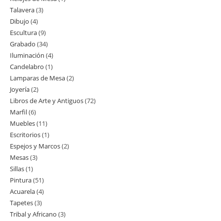
Talavera
3
3
producto
Dibujo
4
4
productos
Escultura
9
9
productos
Grabado
34
34
productos
Iluminación
4
4
productos
Candelabro
1
1
productos
Lamparas de Mesa
2
2
producto
Joyería
2
2
productos
Libros de Arte y Antiguos
72
72
productos
Marfil
6
6
productos
Muebles
11
11
productos
Escritorios
1
1
productos
Espejos y Marcos
2
2
producto
Mesas
3
3
productos
Sillas
1
1
productos
Pintura
51
51
producto
Acuarela
4
4
productos
Tapetes
3
3
productos
Tribal y Africano
3
3
productos