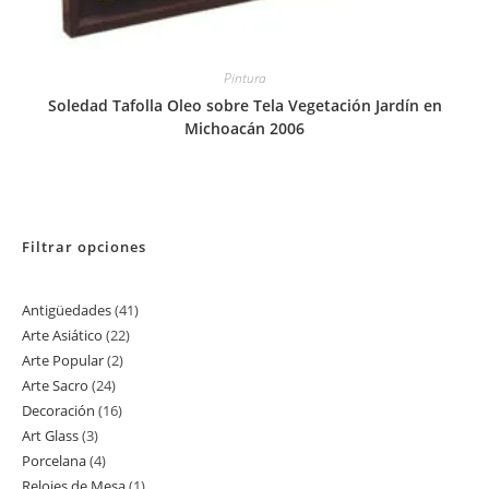
Pintura
Soledad Tafolla Oleo sobre Tela Vegetación Jardín en
Michoacán 2006
Filtrar opciones
Antigüedades
41
41
Arte Asiático
22
22
productos
Arte Popular
2
2
productos
Arte Sacro
24
24
productos
Decoración
16
16
productos
Art Glass
3
3
productos
Porcelana
4
4
productos
Relojes de Mesa
1
1
productos