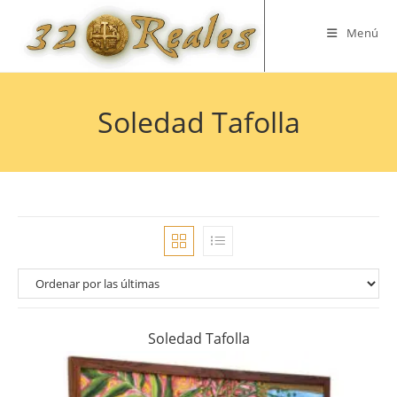
Saltar
al
Menú
contenido
Soledad Tafolla
Soledad Tafolla