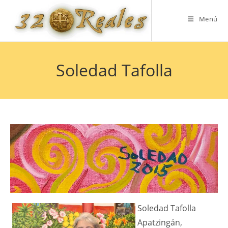
Saltar
al
Menú
contenido
Soledad Tafolla
Soledad Tafolla
Apatzingán,