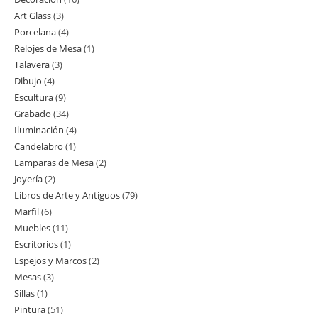
productos
Art Glass
3
3
productos
Porcelana
4
4
productos
Relojes de Mesa
1
1
productos
Talavera
3
3
producto
Dibujo
4
4
productos
Escultura
9
9
productos
Grabado
34
34
productos
Iluminación
4
4
productos
Candelabro
1
1
productos
Lamparas de Mesa
2
2
producto
Joyería
2
2
productos
Libros de Arte y Antiguos
79
79
productos
Marfil
6
6
productos
Muebles
11
11
productos
Escritorios
1
1
productos
Espejos y Marcos
2
2
producto
Mesas
3
3
productos
Sillas
1
1
productos
Pintura
51
51
producto