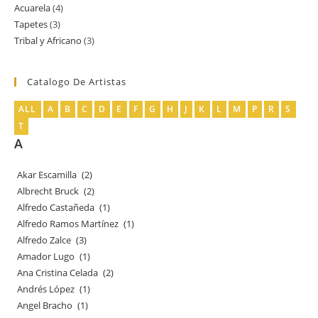
Acuarela
4
4
productos
Tapetes
3
3
productos
Tribal y Africano
3
3
productos
productos
Catalogo De Artistas
ALL
A
B
C
D
E
F
G
H
J
K
L
M
P
R
S
T
A
Akar Escamilla
(2)
Albrecht Bruck
(2)
Alfredo Castañeda
(1)
Alfredo Ramos Martínez
(1)
Alfredo Zalce
(3)
Amador Lugo
(1)
Ana Cristina Celada
(2)
Andrés López
(1)
Angel Bracho
(1)