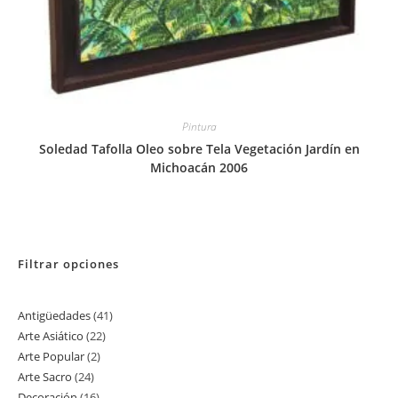
Pintura
Soledad Tafolla Oleo sobre Tela Vegetación Jardín en
Michoacán 2006
Filtrar opciones
Antigüedades
41
41
Arte Asiático
22
22
productos
Arte Popular
2
2
productos
Arte Sacro
24
24
productos
Decoración
16
16