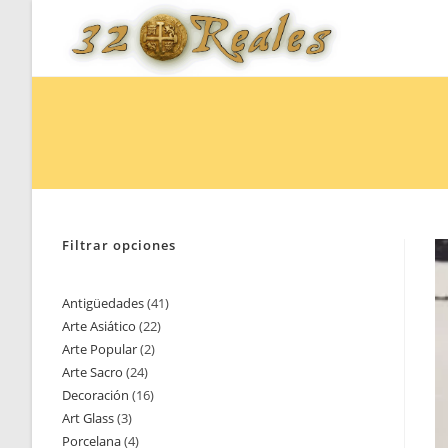
Saltar
al
contenido
Filtrar opciones
Antigüedades
41
41
Arte Asiático
22
22
productos
Arte Popular
2
2
productos
Arte Sacro
24
24
productos
Decoración
16
16
productos
Art Glass
3
3
productos
Porcelana
4
4
productos