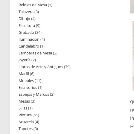
Relojes de Mesa
1
1
productos
Talavera
3
3
producto
Dibujo
4
4
productos
Escultura
9
9
productos
Grabado
34
34
productos
Iluminación
4
4
productos
Candelabro
1
1
productos
Lamparas de Mesa
2
2
producto
Joyería
2
2
productos
Libros de Arte y Antiguos
79
79
productos
Marfil
6
6
productos
Muebles
11
11
productos
Escritorios
1
1
productos
Espejos y Marcos
2
2
producto
q
Mesas
3
3
productos
Sillas
1
1
productos
n
Pintura
51
51
producto
i
Acuarela
4
4
productos
H
Tapetes
3
3
productos