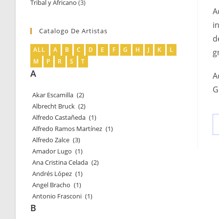
Tribal y Africano
3
3
productos
A
productos
i
Catalogo De Artistas
d
ALL
A
B
C
D
E
F
G
H
J
K
L
g
M
P
R
S
T
A
A
G
Akar Escamilla
(2)
Albrecht Bruck
(2)
Alfredo Castañeda
(1)
Alfredo Ramos Martínez
(1)
Alfredo Zalce
(3)
Amador Lugo
(1)
Ana Cristina Celada
(2)
Andrés López
(1)
Angel Bracho
(1)
Antonio Frasconi
(1)
B