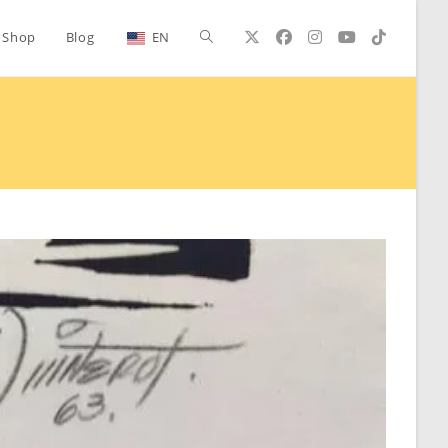
Alternar
Shop
Blog
EN
búsqueda
de
la
web