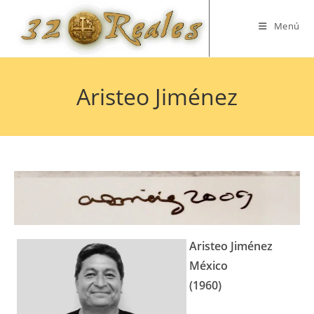
Saltar
al
Menú
contenido
Aristeo Jiménez
Aristeo Jiménez
México
(1960)