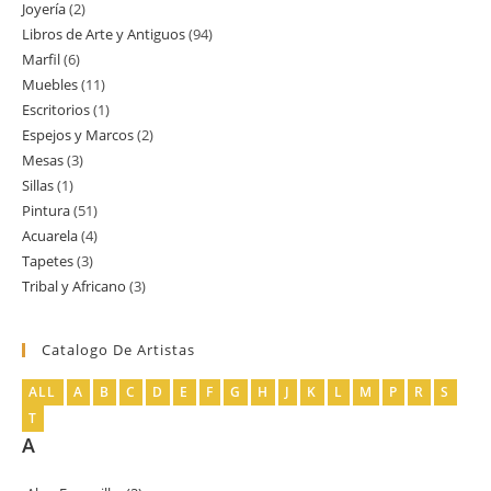
Joyería
2
2
productos
Libros de Arte y Antiguos
94
94
productos
Marfil
6
6
productos
Muebles
11
11
productos
Escritorios
1
1
productos
Espejos y Marcos
2
2
producto
Mesas
3
3
productos
Sillas
1
1
productos
Pintura
51
51
producto
Acuarela
4
4
productos
Tapetes
3
3
productos
Tribal y Africano
3
3
productos
productos
Catalogo De Artistas
ALL
A
B
C
D
E
F
G
H
J
K
L
M
P
R
S
T
A