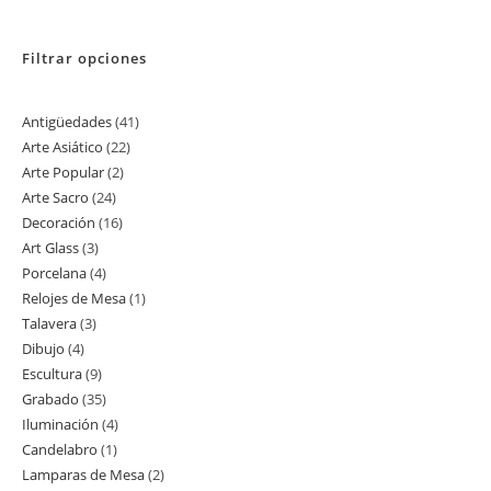
Filtrar opciones
Antigüedades
41
41
Arte Asiático
22
22
productos
Arte Popular
2
2
productos
Arte Sacro
24
24
productos
Decoración
16
16
productos
Art Glass
3
3
productos
Porcelana
4
4
productos
Relojes de Mesa
1
1
productos
Talavera
3
3
producto
Dibujo
4
4
productos
Escultura
9
9
productos
Grabado
35
35
productos
Iluminación
4
4
productos
Candelabro
1
1
productos
Lamparas de Mesa
2
2
producto