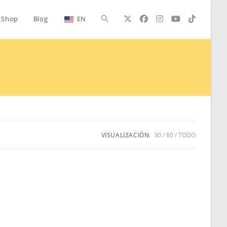
Alternar
Shop
Blog
EN
búsqueda
de
la
VISUALIZACIÓN:
30
60
TODO
web