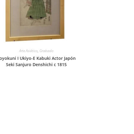
Arte Asiático
,
Grabado
oyokuni I Ukiyo-E Kabuki Actor Japón
Seki Sanjuro Denshichi c 1815