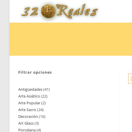
Saltar
al
contenido
Filtrar opciones
Antigüedades
41
41
Arte Asiático
22
22
productos
Arte Popular
2
2
productos
Arte Sacro
24
24
productos
Decoración
16
16
productos
Art Glass
3
3
productos
Porcelana
4
4
productos