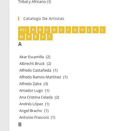
Tribal y Africano
3
3
productos
productos
Catalogo De Artistas
ALL
A
B
C
D
E
F
G
H
J
K
L
M
P
R
S
T
A
Akar Escamilla
(2)
Albrecht Bruck
(2)
Alfredo Castañeda
(1)
Alfredo Ramos Martínez
(1)
Alfredo Zalce
(3)
Amador Lugo
(1)
Ana Cristina Celada
(2)
Andrés López
(1)
Angel Bracho
(1)
Antonio Frasconi
(1)
B