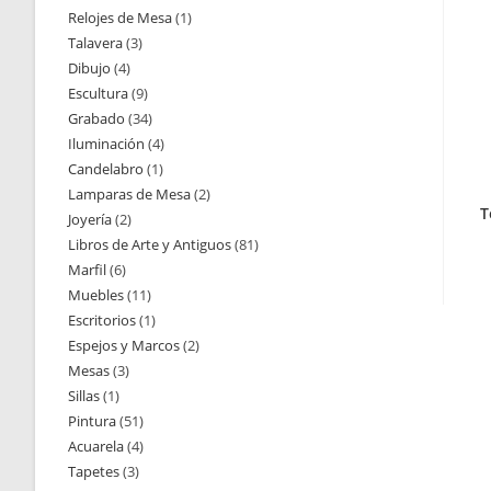
Relojes de Mesa
1
1
productos
Talavera
3
3
producto
Dibujo
4
4
productos
Escultura
9
9
productos
Grabado
34
34
productos
Iluminación
4
4
productos
Candelabro
1
1
productos
Lamparas de Mesa
2
2
producto
T
Joyería
2
2
productos
Libros de Arte y Antiguos
81
81
productos
Marfil
6
6
productos
Muebles
11
11
productos
Escritorios
1
1
productos
Espejos y Marcos
2
2
producto
Mesas
3
3
productos
Sillas
1
1
productos
Pintura
51
51
producto
Acuarela
4
4
productos
Tapetes
3
3
productos