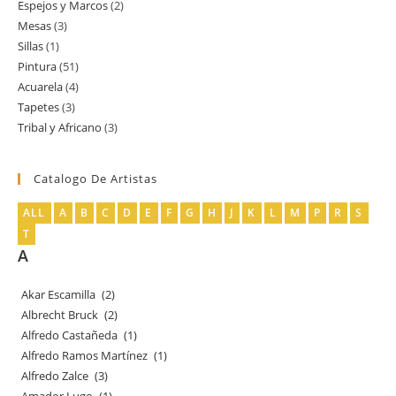
Espejos y Marcos
2
2
producto
Mesas
3
3
productos
Sillas
1
1
productos
Pintura
51
51
producto
Acuarela
4
4
productos
Tapetes
3
3
productos
Tribal y Africano
3
3
productos
productos
Catalogo De Artistas
ALL
A
B
C
D
E
F
G
H
J
K
L
M
P
R
S
T
A
Akar Escamilla
(2)
Albrecht Bruck
(2)
Alfredo Castañeda
(1)
Alfredo Ramos Martínez
(1)
Alfredo Zalce
(3)