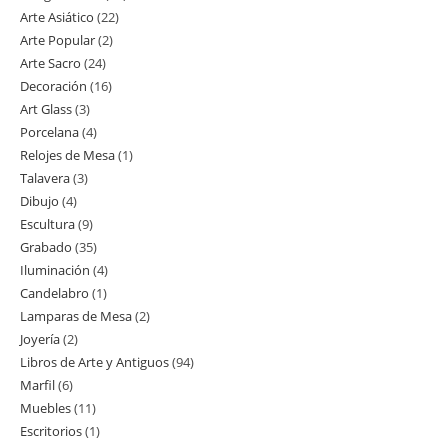
Arte Asiático
22
22
productos
Arte Popular
2
2
productos
Arte Sacro
24
24
productos
Decoración
16
16
productos
Art Glass
3
3
productos
Porcelana
4
4
productos
Relojes de Mesa
1
1
productos
Talavera
3
3
producto
Dibujo
4
4
productos
Escultura
9
9
productos
Grabado
35
35
productos
Iluminación
4
4
productos
Candelabro
1
1
productos
Lamparas de Mesa
2
2
producto
Joyería
2
2
productos
Libros de Arte y Antiguos
94
94
productos
Marfil
6
6
productos
Muebles
11
11
productos
Escritorios
1
1
productos