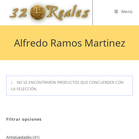
Saltar
al
Menú
contenido
Alfredo Ramos Martinez
NO SE ENCONTRARON PRODUCTOS QUE CONCUERDEN CON
LA SELECCIÓN.
Filtrar opciones
Antigüedades
41
41