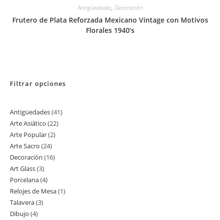
Antigüedades
,
Decoración
Frutero de Plata Reforzada Mexicano Vintage con Motivos
Florales 1940’s
Filtrar opciones
Antigüedades
41
41
Arte Asiático
22
22
productos
Arte Popular
2
2
productos
Arte Sacro
24
24
productos
Decoración
16
16
productos
Art Glass
3
3
productos
Porcelana
4
4
productos
Relojes de Mesa
1
1
productos
Talavera
3
3
producto
Dibujo
4
4
productos