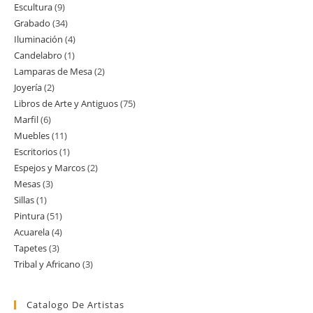
Escultura
9
9
productos
Grabado
34
34
productos
Iluminación
4
4
productos
Candelabro
1
1
productos
Lamparas de Mesa
2
2
producto
Joyería
2
2
productos
Libros de Arte y Antiguos
75
75
productos
Marfil
6
6
productos
Muebles
11
11
productos
Escritorios
1
1
productos
Espejos y Marcos
2
2
producto
Mesas
3
3
productos
Sillas
1
1
productos
Pintura
51
51
producto
Acuarela
4
4
productos
Tapetes
3
3
productos
Tribal y Africano
3
3
productos
productos
Catalogo De Artistas