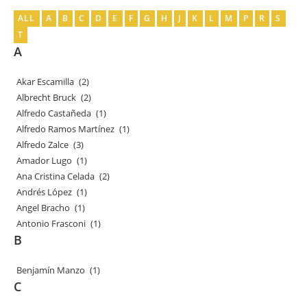
ALL
A
B
C
D
E
F
G
H
J
K
L
M
P
R
S
T
A
Akar Escamilla
(2)
Albrecht Bruck
(2)
Alfredo Castañeda
(1)
Alfredo Ramos Martínez
(1)
Alfredo Zalce
(3)
Amador Lugo
(1)
Ana Cristina Celada
(2)
Andrés López
(1)
Angel Bracho
(1)
Antonio Frasconi
(1)
B
Benjamín Manzo
(1)
C