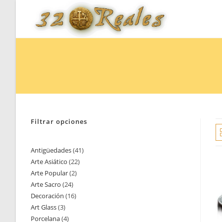
Saltar
al
contenido
Filtrar opciones
Antigüedades
41
41
Arte Asiático
22
22
productos
Arte Popular
2
2
productos
Arte Sacro
24
24
productos
Decoración
16
16
productos
Art Glass
3
3
productos
Porcelana
4
4
productos