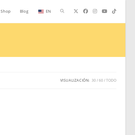
Alternar
Shop
Blog
EN
búsqueda
de
la
VISUALIZACIÓN:
30
60
TODO
web