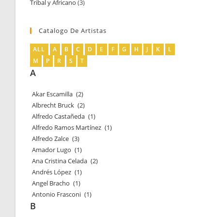
Tribal y Africano
3
3
productos
productos
Catalogo De Artistas
ALL
A
B
C
D
E
F
G
H
J
K
L
M
P
R
S
T
A
Akar Escamilla
(2)
Albrecht Bruck
(2)
Alfredo Castañeda
(1)
Alfredo Ramos Martínez
(1)
Alfredo Zalce
(3)
Amador Lugo
(1)
Ana Cristina Celada
(2)
Andrés López
(1)
Angel Bracho
(1)
Antonio Frasconi
(1)
B