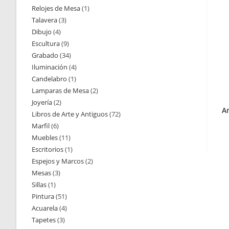
Relojes de Mesa
1
1
productos
Talavera
3
3
producto
Dibujo
4
4
productos
Escultura
9
9
productos
Grabado
34
34
productos
Iluminación
4
4
productos
Candelabro
1
1
productos
Lamparas de Mesa
2
2
producto
Joyería
2
2
productos
A
Libros de Arte y Antiguos
72
72
productos
Marfil
6
6
productos
Muebles
11
11
productos
Escritorios
1
1
productos
Espejos y Marcos
2
2
producto
Mesas
3
3
productos
Sillas
1
1
productos
Pintura
51
51
producto
Acuarela
4
4
productos
Tapetes
3
3
productos