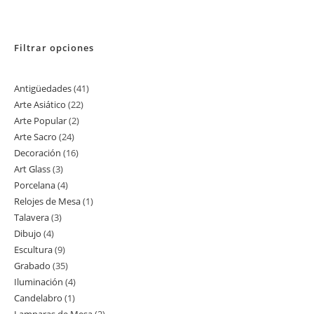
Filtrar opciones
Antigüedades
41
41
Arte Asiático
22
22
productos
Arte Popular
2
2
productos
Arte Sacro
24
24
productos
Decoración
16
16
productos
Art Glass
3
3
productos
Porcelana
4
4
productos
Relojes de Mesa
1
1
productos
Talavera
3
3
producto
Dibujo
4
4
productos
Escultura
9
9
productos
Grabado
35
35
productos
Iluminación
4
4
productos
Candelabro
1
1
productos