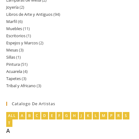
Lamparas de Mesa
2
2
producto
Joyería
2
2
productos
Libros de Arte y Antiguos
94
94
productos
Marfil
6
6
productos
Muebles
11
11
productos
Escritorios
1
1
productos
Espejos y Marcos
2
2
producto
Mesas
3
3
productos
Sillas
1
1
productos
Pintura
51
51
producto
Acuarela
4
4
productos
Tapetes
3
3
productos
Tribal y Africano
3
3
productos
productos
Catalogo De Artistas
ALL
A
B
C
D
E
F
G
H
J
K
L
M
P
R
S
T
A