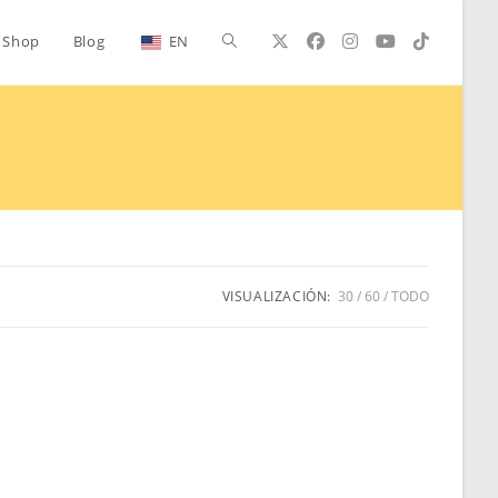
Alternar
Shop
Blog
EN
búsqueda
de
la
VISUALIZACIÓN:
30
60
TODO
web