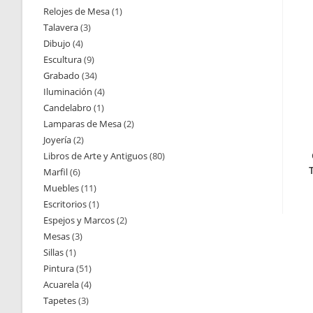
Relojes de Mesa
1
1
productos
Talavera
3
3
producto
Dibujo
4
4
productos
Escultura
9
9
productos
Grabado
34
34
productos
Iluminación
4
4
productos
Candelabro
1
1
productos
Lamparas de Mesa
2
2
producto
Joyería
2
2
productos
Libros de Arte y Antiguos
80
80
productos
Marfil
6
6
productos
Muebles
11
11
productos
Escritorios
1
1
productos
Espejos y Marcos
2
2
producto
Mesas
3
3
productos
Sillas
1
1
productos
Pintura
51
51
producto
Acuarela
4
4
productos
Tapetes
3
3
productos