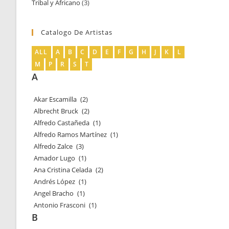
Tribal y Africano
3
3
productos
productos
Catalogo De Artistas
ALL
A
B
C
D
E
F
G
H
J
K
L
M
P
R
S
T
A
Akar Escamilla
(2)
Albrecht Bruck
(2)
Alfredo Castañeda
(1)
Alfredo Ramos Martínez
(1)
Alfredo Zalce
(3)
Amador Lugo
(1)
Ana Cristina Celada
(2)
Andrés López
(1)
Angel Bracho
(1)
Antonio Frasconi
(1)
B