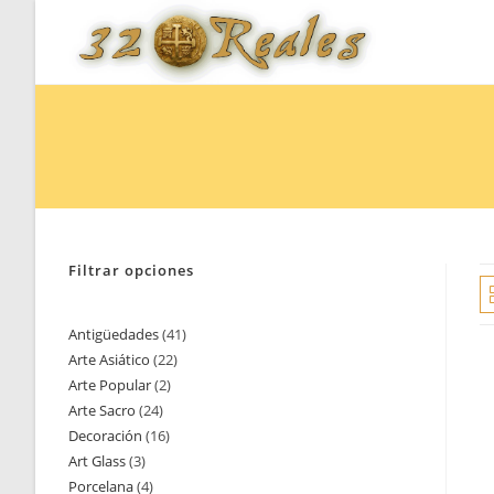
Saltar
al
contenido
Filtrar opciones
Antigüedades
41
41
Arte Asiático
22
22
productos
Arte Popular
2
2
productos
Arte Sacro
24
24
productos
Decoración
16
16
productos
Art Glass
3
3
productos
Porcelana
4
4
productos