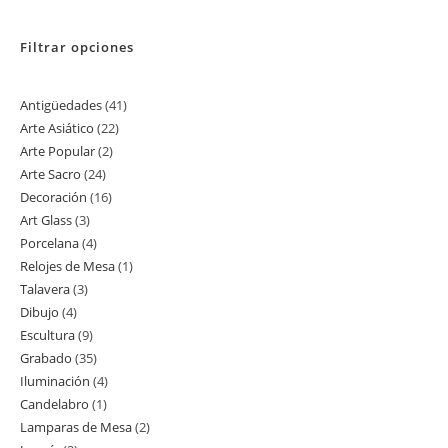
Filtrar opciones
Antigüedades
41
41
Arte Asiático
22
22
productos
Arte Popular
2
2
productos
Arte Sacro
24
24
productos
Decoración
16
16
productos
Art Glass
3
3
productos
Porcelana
4
4
productos
Relojes de Mesa
1
1
productos
Talavera
3
3
producto
Dibujo
4
4
productos
Escultura
9
9
productos
Grabado
35
35
productos
Iluminación
4
4
productos
Candelabro
1
1
productos
Lamparas de Mesa
2
2
producto