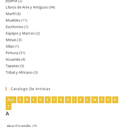
Joyería
2
2
productos
Libros de Arte y Antiguos
94
94
productos
Marfil
6
6
productos
Muebles
11
11
productos
Escritorios
1
1
productos
Espejos y Marcos
2
2
producto
Mesas
3
3
productos
Sillas
1
1
productos
Pintura
51
51
producto
Acuarela
4
4
productos
Tapetes
3
3
productos
Tribal y Africano
3
3
productos
productos
Catalogo De Artistas
ALL
A
B
C
D
E
F
G
H
J
K
L
M
P
R
S
T
A
Akar Escamilla
(2)