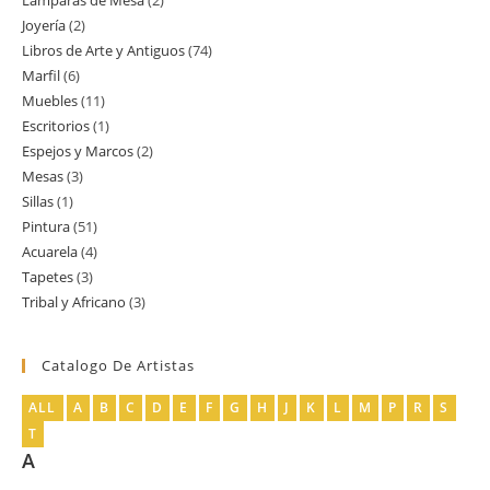
Lamparas de Mesa
2
2
producto
Joyería
2
2
productos
Libros de Arte y Antiguos
74
74
productos
Marfil
6
6
productos
Muebles
11
11
productos
Escritorios
1
1
productos
Espejos y Marcos
2
2
producto
Mesas
3
3
productos
Sillas
1
1
productos
Pintura
51
51
producto
Acuarela
4
4
productos
Tapetes
3
3
productos
Tribal y Africano
3
3
productos
productos
Catalogo De Artistas
ALL
A
B
C
D
E
F
G
H
J
K
L
M
P
R
S
T
A