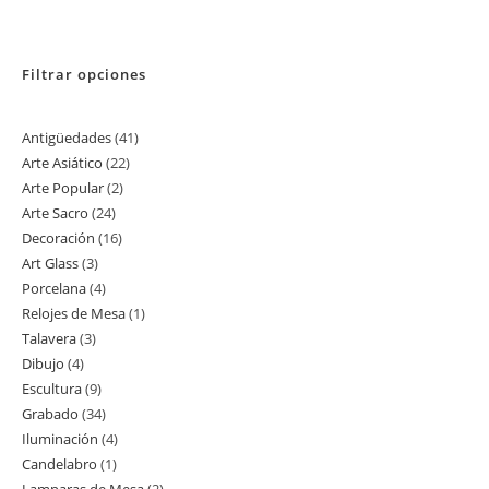
Filtrar opciones
Antigüedades
41
41
Arte Asiático
22
22
productos
Arte Popular
2
2
productos
Arte Sacro
24
24
productos
Decoración
16
16
productos
Art Glass
3
3
productos
Porcelana
4
4
productos
Relojes de Mesa
1
1
productos
Talavera
3
3
producto
Dibujo
4
4
productos
Escultura
9
9
productos
Grabado
34
34
productos
Iluminación
4
4
productos
Candelabro
1
1
productos