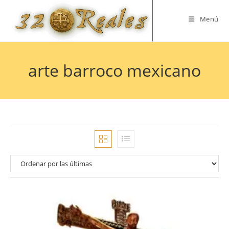
Saltar
al
Menú
contenido
arte barroco mexicano