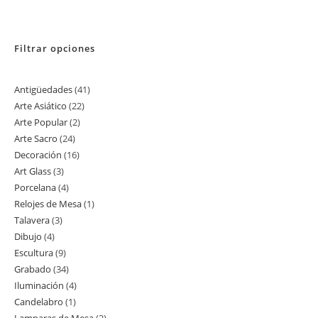
Filtrar opciones
Antigüedades
41
41
Arte Asiático
22
22
productos
Arte Popular
2
2
productos
Arte Sacro
24
24
productos
Decoración
16
16
productos
Art Glass
3
3
productos
Porcelana
4
4
productos
Relojes de Mesa
1
1
productos
Talavera
3
3
producto
Dibujo
4
4
productos
Escultura
9
9
productos
Grabado
34
34
productos
Iluminación
4
4
productos
Candelabro
1
1
productos