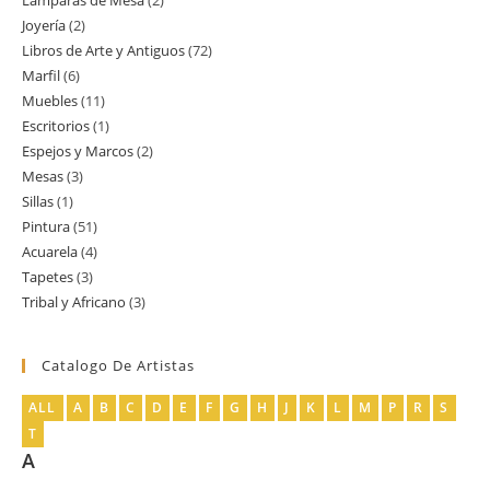
Lamparas de Mesa
2
2
producto
Joyería
2
2
productos
Libros de Arte y Antiguos
72
72
productos
Marfil
6
6
productos
Muebles
11
11
productos
Escritorios
1
1
productos
Espejos y Marcos
2
2
producto
Mesas
3
3
productos
Sillas
1
1
productos
Pintura
51
51
producto
Acuarela
4
4
productos
Tapetes
3
3
productos
Tribal y Africano
3
3
productos
productos
Catalogo De Artistas
ALL
A
B
C
D
E
F
G
H
J
K
L
M
P
R
S
T
A