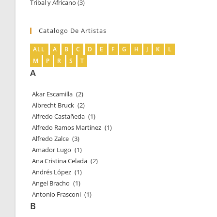
Tribal y Africano
3
3
productos
productos
Catalogo De Artistas
ALL
A
B
C
D
E
F
G
H
J
K
L
M
P
R
S
T
A
Akar Escamilla
(2)
Albrecht Bruck
(2)
Alfredo Castañeda
(1)
Alfredo Ramos Martínez
(1)
Alfredo Zalce
(3)
Amador Lugo
(1)
Ana Cristina Celada
(2)
Andrés López
(1)
Angel Bracho
(1)
Antonio Frasconi
(1)
B