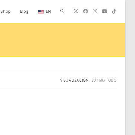
Alternar
Shop
Blog
EN
búsqueda
de
la
VISUALIZACIÓN:
30
60
TODO
web