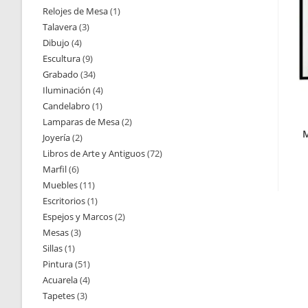
Relojes de Mesa
1
1
productos
Talavera
3
3
producto
Dibujo
4
4
productos
Escultura
9
9
productos
Grabado
34
34
productos
Iluminación
4
4
productos
Candelabro
1
1
productos
Lamparas de Mesa
2
2
producto
M
Joyería
2
2
productos
Libros de Arte y Antiguos
72
72
productos
Marfil
6
6
productos
Muebles
11
11
productos
Escritorios
1
1
productos
Espejos y Marcos
2
2
producto
Mesas
3
3
productos
Sillas
1
1
productos
Pintura
51
51
producto
Acuarela
4
4
productos
Tapetes
3
3
productos