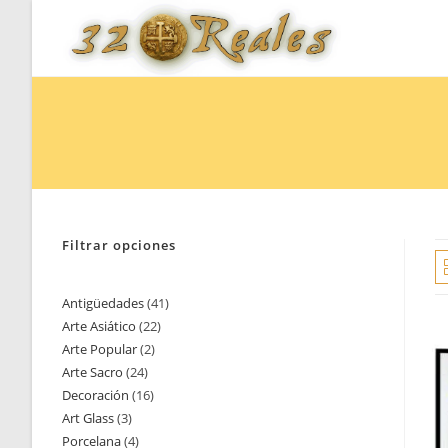
Saltar
al
contenido
Filtrar opciones
Antigüedades
41
41
Arte Asiático
22
22
productos
Arte Popular
2
2
productos
Arte Sacro
24
24
productos
Decoración
16
16
productos
Art Glass
3
3
productos
Porcelana
4
4
productos