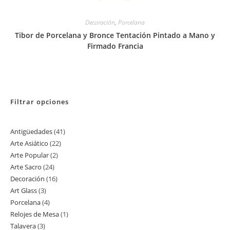
Decoración
,
Porcelana
Tibor de Porcelana y Bronce Tentación Pintado a Mano y
Firmado Francia
Filtrar opciones
Antigüedades
41
41
Arte Asiático
22
22
productos
Arte Popular
2
2
productos
Arte Sacro
24
24
productos
Decoración
16
16
productos
Art Glass
3
3
productos
Porcelana
4
4
productos
Relojes de Mesa
1
1
productos
Talavera
3
3
producto