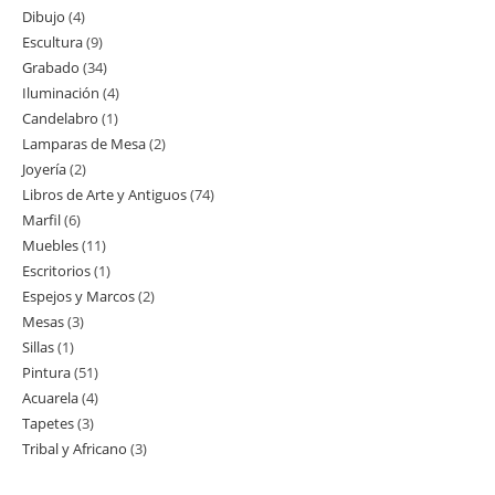
Dibujo
4
4
productos
Escultura
9
9
productos
Grabado
34
34
productos
Iluminación
4
4
productos
Candelabro
1
1
productos
Lamparas de Mesa
2
2
producto
Joyería
2
2
productos
Libros de Arte y Antiguos
74
74
productos
Marfil
6
6
productos
Muebles
11
11
productos
Escritorios
1
1
productos
Espejos y Marcos
2
2
producto
Mesas
3
3
productos
Sillas
1
1
productos
Pintura
51
51
producto
Acuarela
4
4
productos
Tapetes
3
3
productos
Tribal y Africano
3
3
productos
productos