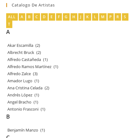
Catalogo De Artistas
ALL
A
B
C
D
E
F
G
H
J
K
L
M
P
R
S
T
A
Akar Escamilla
(2)
Albrecht Bruck
(2)
Alfredo Castañeda
(1)
Alfredo Ramos Martínez
(1)
Alfredo Zalce
(3)
Amador Lugo
(1)
Ana Cristina Celada
(2)
Andrés López
(1)
Angel Bracho
(1)
Antonio Frasconi
(1)
B
Benjamín Manzo
(1)
C