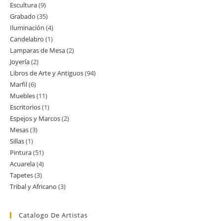
Escultura
9
9
productos
Grabado
35
35
productos
Iluminación
4
4
productos
Candelabro
1
1
productos
Lamparas de Mesa
2
2
producto
Joyería
2
2
productos
Libros de Arte y Antiguos
94
94
productos
Marfil
6
6
productos
Muebles
11
11
productos
Escritorios
1
1
productos
Espejos y Marcos
2
2
producto
Mesas
3
3
productos
Sillas
1
1
productos
Pintura
51
51
producto
Acuarela
4
4
productos
Tapetes
3
3
productos
Tribal y Africano
3
3
productos
productos
Catalogo De Artistas