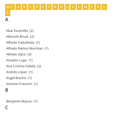
ALL
A
B
C
D
E
F
G
H
J
K
L
M
P
R
S
T
A
Akar Escamilla
(2)
Albrecht Bruck
(2)
Alfredo Castañeda
(1)
Alfredo Ramos Martínez
(1)
Alfredo Zalce
(3)
Amador Lugo
(1)
Ana Cristina Celada
(2)
Andrés López
(1)
Angel Bracho
(1)
Antonio Frasconi
(1)
B
Benjamín Manzo
(1)
C