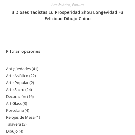
Arte Asiático
,
Pintura
3 Dioses Taoístas Lu Prosperidad Shou Longevidad Fu
Felicidad Dibujo Chino
Filtrar opciones
Antigüedades
41
41
Arte Asiático
22
22
productos
Arte Popular
2
2
productos
Arte Sacro
24
24
productos
Decoración
16
16
productos
Art Glass
3
3
productos
Porcelana
4
4
productos
Relojes de Mesa
1
1
productos
Talavera
3
3
producto
Dibujo
4
4
productos