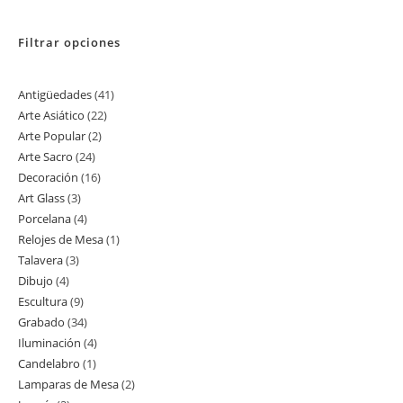
Filtrar opciones
Antigüedades
41
41
Arte Asiático
22
22
productos
Arte Popular
2
2
productos
Arte Sacro
24
24
productos
Decoración
16
16
productos
Art Glass
3
3
productos
Porcelana
4
4
productos
Relojes de Mesa
1
1
productos
Talavera
3
3
producto
Dibujo
4
4
productos
Escultura
9
9
productos
Grabado
34
34
productos
Iluminación
4
4
productos
Candelabro
1
1
productos
Lamparas de Mesa
2
2
producto