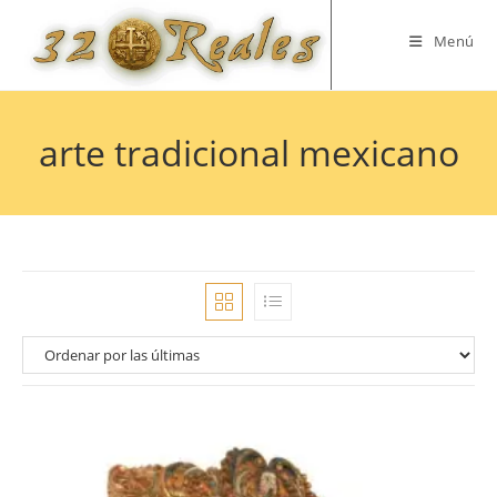
Saltar
al
Menú
contenido
arte tradicional mexicano