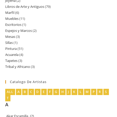
Joyería
2
2
productos
Libros de Arte y Antiguos
79
79
productos
Marfil
6
6
productos
Muebles
11
11
productos
Escritorios
1
1
productos
Espejos y Marcos
2
2
producto
Mesas
3
3
productos
Sillas
1
1
productos
Pintura
51
51
producto
Acuarela
4
4
productos
Tapetes
3
3
productos
Tribal y Africano
3
3
productos
productos
Catalogo De Artistas
ALL
A
B
C
D
E
F
G
H
J
K
L
M
P
R
S
T
A
Akar Escamilla
(2)