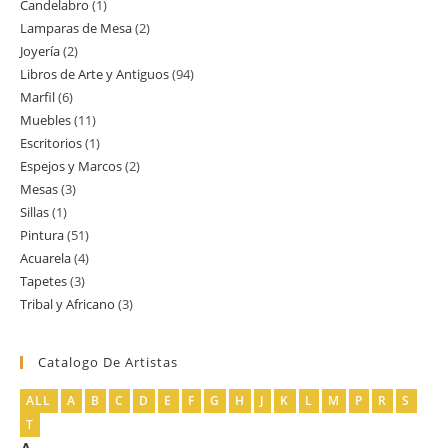
Candelabro
1
1
productos
Lamparas de Mesa
2
2
producto
Joyería
2
2
productos
Libros de Arte y Antiguos
94
94
productos
Marfil
6
6
productos
Muebles
11
11
productos
Escritorios
1
1
productos
Espejos y Marcos
2
2
producto
Mesas
3
3
productos
Sillas
1
1
productos
Pintura
51
51
producto
Acuarela
4
4
productos
Tapetes
3
3
productos
Tribal y Africano
3
3
productos
productos
Catalogo De Artistas
ALL
A
B
C
D
E
F
G
H
J
K
L
M
P
R
S
T