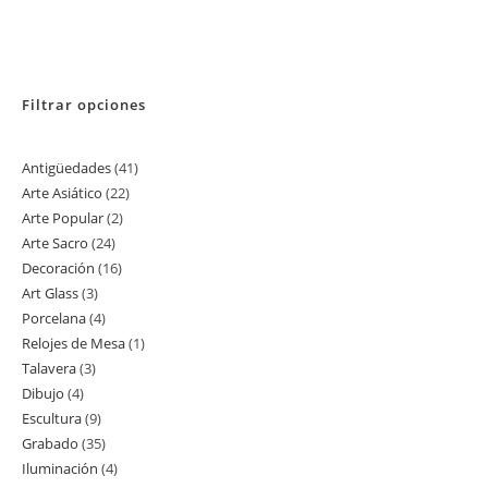
Filtrar opciones
Antigüedades
41
41
Arte Asiático
22
22
productos
Arte Popular
2
2
productos
Arte Sacro
24
24
productos
Decoración
16
16
productos
Art Glass
3
3
productos
Porcelana
4
4
productos
Relojes de Mesa
1
1
productos
Talavera
3
3
producto
Dibujo
4
4
productos
Escultura
9
9
productos
Grabado
35
35
productos
Iluminación
4
4
productos