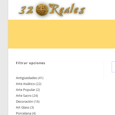
Saltar
al
contenido
Filtrar opciones
Antigüedades
41
41
Arte Asiático
22
22
productos
Arte Popular
2
2
productos
Arte Sacro
24
24
productos
Decoración
16
16
productos
Art Glass
3
3
productos
Porcelana
4
4
productos