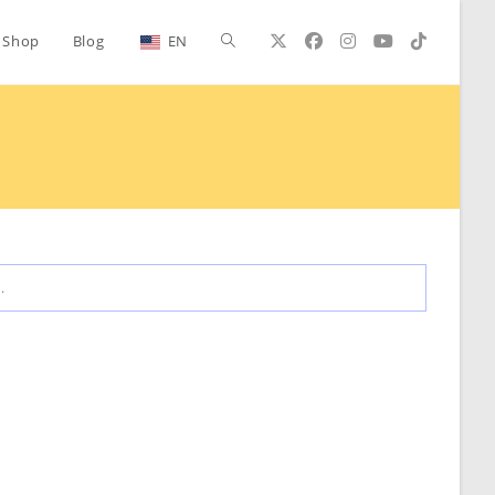
Alternar
Shop
Blog
EN
búsqueda
de
la
.
web