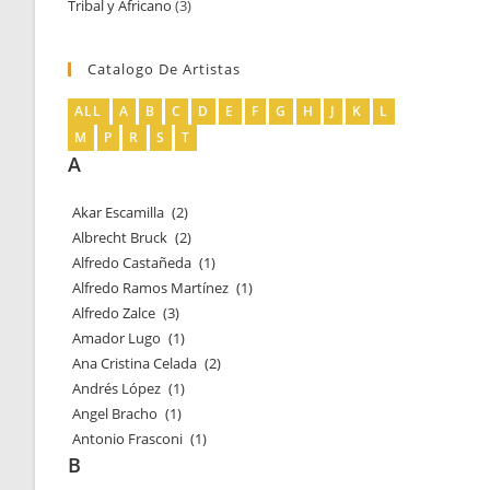
Tribal y Africano
3
3
productos
productos
Catalogo De Artistas
ALL
A
B
C
D
E
F
G
H
J
K
L
M
P
R
S
T
A
Akar Escamilla
(2)
Albrecht Bruck
(2)
Alfredo Castañeda
(1)
Alfredo Ramos Martínez
(1)
Alfredo Zalce
(3)
Amador Lugo
(1)
Ana Cristina Celada
(2)
Andrés López
(1)
Angel Bracho
(1)
Antonio Frasconi
(1)
B