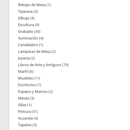
Relojes de Mesa
1
1
productos
Talavera
3
3
producto
Dibujo
4
4
productos
Escultura
9
9
productos
Grabado
34
34
productos
Iluminación
4
4
productos
Candelabro
1
1
productos
Lamparas de Mesa
2
2
producto
Joyería
2
2
productos
Libros de Arte y Antiguos
79
79
productos
Marfil
6
6
productos
Muebles
11
11
productos
Escritorios
1
1
productos
Espejos y Marcos
2
2
producto
Mesas
3
3
productos
Sillas
1
1
productos
Pintura
51
51
producto
Acuarela
4
4
productos
Tapetes
3
3
productos