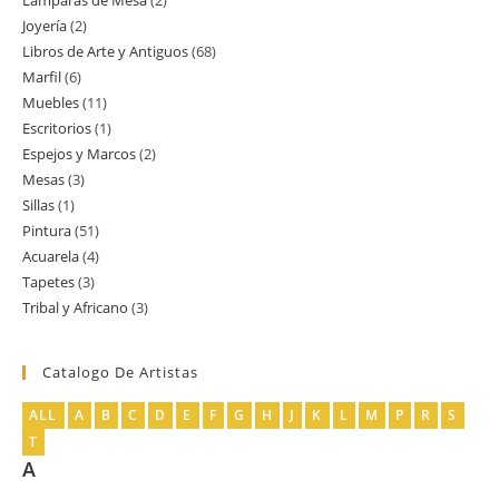
Lamparas de Mesa
2
2
producto
Joyería
2
2
productos
Libros de Arte y Antiguos
68
68
productos
Marfil
6
6
productos
Muebles
11
11
productos
Escritorios
1
1
productos
Espejos y Marcos
2
2
producto
Mesas
3
3
productos
Sillas
1
1
productos
Pintura
51
51
producto
Acuarela
4
4
productos
Tapetes
3
3
productos
Tribal y Africano
3
3
productos
productos
Catalogo De Artistas
ALL
A
B
C
D
E
F
G
H
J
K
L
M
P
R
S
T
A