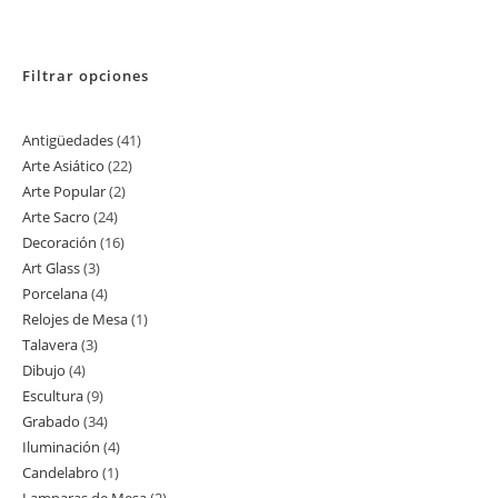
Filtrar opciones
Antigüedades
41
41
Arte Asiático
22
22
productos
Arte Popular
2
2
productos
Arte Sacro
24
24
productos
Decoración
16
16
productos
Art Glass
3
3
productos
Porcelana
4
4
productos
Relojes de Mesa
1
1
productos
Talavera
3
3
producto
Dibujo
4
4
productos
Escultura
9
9
productos
Grabado
34
34
productos
Iluminación
4
4
productos
Candelabro
1
1
productos