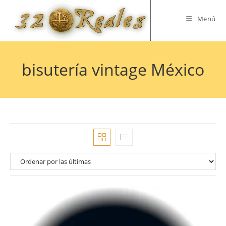
Saltar
al
Menú
contenido
bisutería vintage México