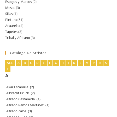
Espejos y Marcos
2
2
producto
Mesas
3
3
productos
Sillas
1
1
productos
Pintura
51
51
producto
Acuarela
4
4
productos
Tapetes
3
3
productos
Tribal y Africano
3
3
productos
productos
Catalogo De Artistas
ALL
A
B
C
D
E
F
G
H
J
K
L
M
P
R
S
T
A
Akar Escamilla
(2)
Albrecht Bruck
(2)
Alfredo Castañeda
(1)
Alfredo Ramos Martínez
(1)
Alfredo Zalce
(3)