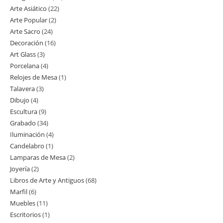
Arte Asiático
22
22
productos
Arte Popular
2
2
productos
Arte Sacro
24
24
productos
Decoración
16
16
productos
Art Glass
3
3
productos
Porcelana
4
4
productos
Relojes de Mesa
1
1
productos
Talavera
3
3
producto
Dibujo
4
4
productos
Escultura
9
9
productos
Grabado
34
34
productos
Iluminación
4
4
productos
Candelabro
1
1
productos
Lamparas de Mesa
2
2
producto
Joyería
2
2
productos
Libros de Arte y Antiguos
68
68
productos
Marfil
6
6
productos
Muebles
11
11
productos
Escritorios
1
1
productos