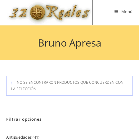
Saltar
al
Menú
contenido
Bruno Apresa
NO SE ENCONTRARON PRODUCTOS QUE CONCUERDEN CON
LA SELECCIÓN.
Filtrar opciones
Antigüedades
41
41