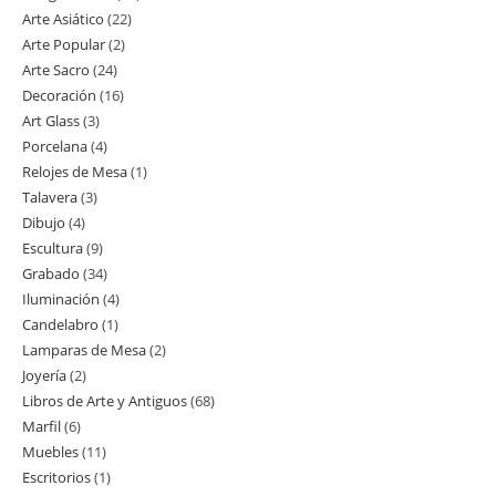
Arte Asiático
22
22
productos
Arte Popular
2
2
productos
Arte Sacro
24
24
productos
Decoración
16
16
productos
Art Glass
3
3
productos
Porcelana
4
4
productos
Relojes de Mesa
1
1
productos
Talavera
3
3
producto
Dibujo
4
4
productos
Escultura
9
9
productos
Grabado
34
34
productos
Iluminación
4
4
productos
Candelabro
1
1
productos
Lamparas de Mesa
2
2
producto
Joyería
2
2
productos
Libros de Arte y Antiguos
68
68
productos
Marfil
6
6
productos
Muebles
11
11
productos
Escritorios
1
1
productos