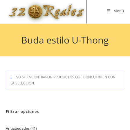
Saltar
al
Menú
contenido
Buda estilo U-Thong
NO SE ENCONTRARON PRODUCTOS QUE CONCUERDEN CON
LA SELECCIÓN.
Filtrar opciones
Antigüedades
41
41