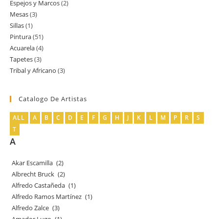
Espejos y Marcos
2
2
producto
Mesas
3
3
productos
Sillas
1
1
productos
Pintura
51
51
producto
Acuarela
4
4
productos
Tapetes
3
3
productos
Tribal y Africano
3
3
productos
productos
Catalogo De Artistas
ALL
A
B
C
D
E
F
G
H
J
K
L
M
P
R
S
T
A
Akar Escamilla
(2)
Albrecht Bruck
(2)
Alfredo Castañeda
(1)
Alfredo Ramos Martínez
(1)
Alfredo Zalce
(3)