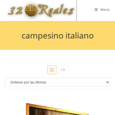
Saltar
al
Menú
contenido
campesino italiano