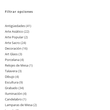
Filtrar opciones
Antigüedades
41
41
Arte Asiático
22
22
productos
Arte Popular
2
2
productos
Arte Sacro
24
24
productos
Decoración
16
16
productos
Art Glass
3
3
productos
Porcelana
4
4
productos
Relojes de Mesa
1
1
productos
Talavera
3
3
producto
Dibujo
4
4
productos
Escultura
9
9
productos
Grabado
34
34
productos
Iluminación
4
4
productos
Candelabro
1
1
productos
Lamparas de Mesa
2
2
producto