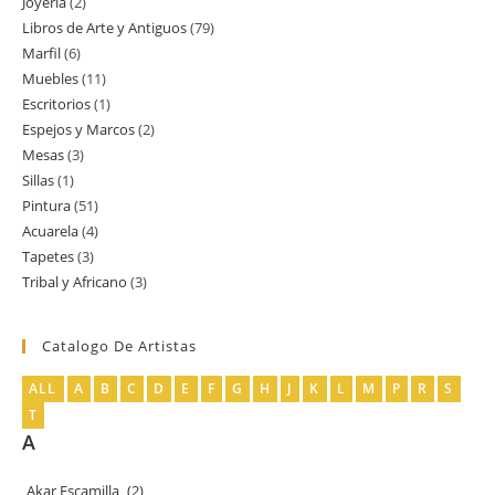
Joyería
2
2
productos
Libros de Arte y Antiguos
79
79
productos
Marfil
6
6
productos
Muebles
11
11
productos
Escritorios
1
1
productos
Espejos y Marcos
2
2
producto
Mesas
3
3
productos
Sillas
1
1
productos
Pintura
51
51
producto
Acuarela
4
4
productos
Tapetes
3
3
productos
Tribal y Africano
3
3
productos
productos
Catalogo De Artistas
ALL
A
B
C
D
E
F
G
H
J
K
L
M
P
R
S
T
A
Akar Escamilla
(2)