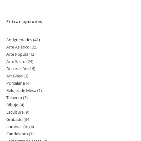
Filtrar opciones
Antigüedades
41
41
Arte Asiático
22
22
productos
Arte Popular
2
2
productos
Arte Sacro
24
24
productos
Decoración
16
16
productos
Art Glass
3
3
productos
Porcelana
4
4
productos
Relojes de Mesa
1
1
productos
Talavera
3
3
producto
Dibujo
4
4
productos
Escultura
9
9
productos
Grabado
34
34
productos
Iluminación
4
4
productos
Candelabro
1
1
productos