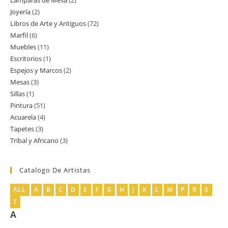
Lamparas de Mesa
2
2
producto
Joyería
2
2
productos
Libros de Arte y Antiguos
72
72
productos
Marfil
6
6
productos
Muebles
11
11
productos
Escritorios
1
1
productos
Espejos y Marcos
2
2
producto
Mesas
3
3
productos
Sillas
1
1
productos
Pintura
51
51
producto
Acuarela
4
4
productos
Tapetes
3
3
productos
Tribal y Africano
3
3
productos
productos
Catalogo De Artistas
ALL
A
B
C
D
E
F
G
H
J
K
L
M
P
R
S
T
A