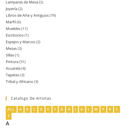
Lamparas de Mesa
2
2
producto
Joyería
2
2
productos
Libros de Arte y Antiguos
79
79
productos
Marfil
6
6
productos
Muebles
11
11
productos
Escritorios
1
1
productos
Espejos y Marcos
2
2
producto
Mesas
3
3
productos
Sillas
1
1
productos
Pintura
51
51
producto
Acuarela
4
4
productos
Tapetes
3
3
productos
Tribal y Africano
3
3
productos
productos
Catalogo De Artistas
ALL
A
B
C
D
E
F
G
H
J
K
L
M
P
R
S
T
A