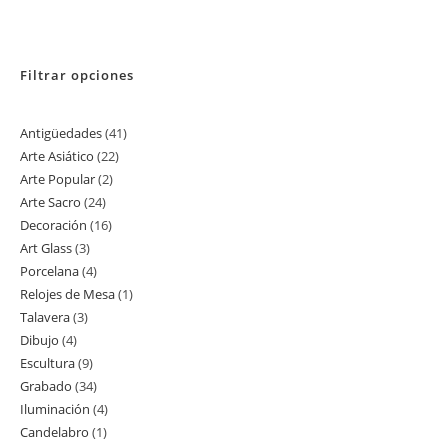
Filtrar opciones
Antigüedades
41
41
Arte Asiático
22
22
productos
Arte Popular
2
2
productos
Arte Sacro
24
24
productos
Decoración
16
16
productos
Art Glass
3
3
productos
Porcelana
4
4
productos
Relojes de Mesa
1
1
productos
Talavera
3
3
producto
Dibujo
4
4
productos
Escultura
9
9
productos
Grabado
34
34
productos
Iluminación
4
4
productos
Candelabro
1
1
productos