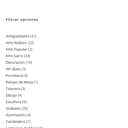
Filtrar opciones
Antigüedades
41
41
Arte Asiático
22
22
productos
Arte Popular
2
2
productos
Arte Sacro
24
24
productos
Decoración
16
16
productos
Art Glass
3
3
productos
Porcelana
4
4
productos
Relojes de Mesa
1
1
productos
Talavera
3
3
producto
Dibujo
4
4
productos
Escultura
9
9
productos
Grabado
35
35
productos
Iluminación
4
4
productos
Candelabro
1
1
productos