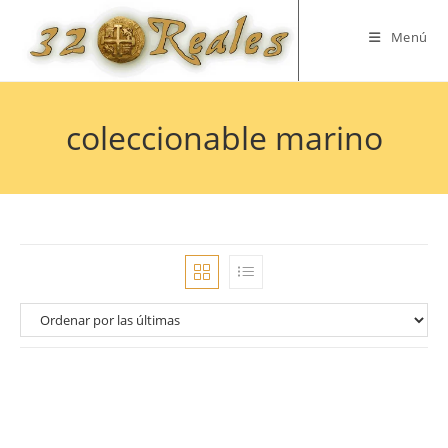
Saltar
al
Menú
contenido
coleccionable marino