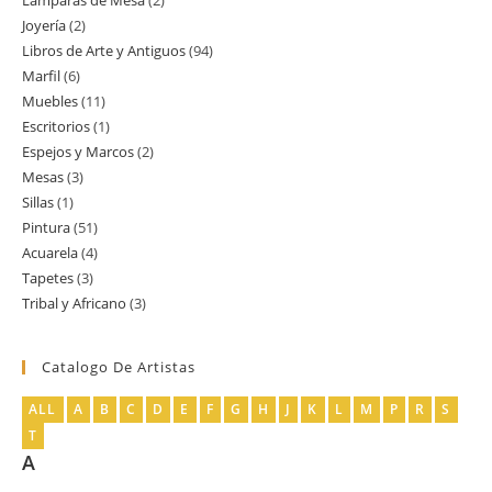
Lamparas de Mesa
2
2
producto
Joyería
2
2
productos
Libros de Arte y Antiguos
94
94
productos
Marfil
6
6
productos
Muebles
11
11
productos
Escritorios
1
1
productos
Espejos y Marcos
2
2
producto
Mesas
3
3
productos
Sillas
1
1
productos
Pintura
51
51
producto
Acuarela
4
4
productos
Tapetes
3
3
productos
Tribal y Africano
3
3
productos
productos
Catalogo De Artistas
ALL
A
B
C
D
E
F
G
H
J
K
L
M
P
R
S
T
A