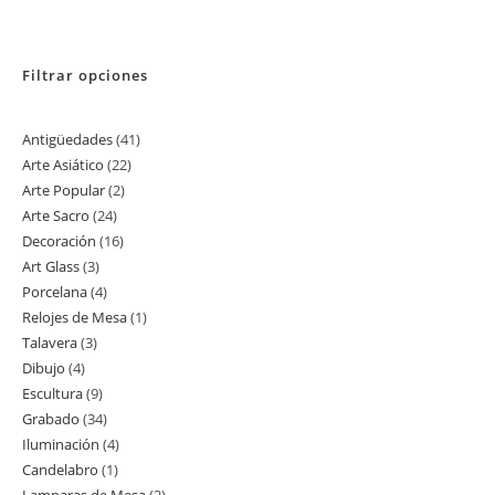
Filtrar opciones
Antigüedades
41
41
Arte Asiático
22
22
productos
Arte Popular
2
2
productos
Arte Sacro
24
24
productos
Decoración
16
16
productos
Art Glass
3
3
productos
Porcelana
4
4
productos
Relojes de Mesa
1
1
productos
Talavera
3
3
producto
Dibujo
4
4
productos
Escultura
9
9
productos
Grabado
34
34
productos
Iluminación
4
4
productos
Candelabro
1
1
productos