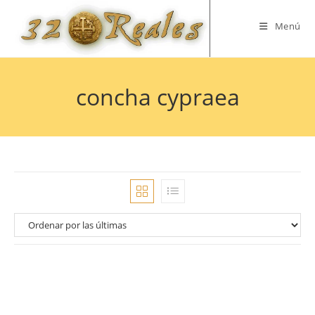
Saltar
al
Menú
contenido
concha cypraea