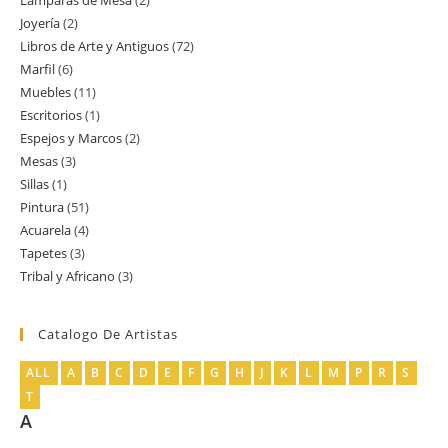
Lamparas de Mesa
2
2
producto
Joyería
2
2
productos
Libros de Arte y Antiguos
72
72
productos
Marfil
6
6
productos
Muebles
11
11
productos
Escritorios
1
1
productos
Espejos y Marcos
2
2
producto
Mesas
3
3
productos
Sillas
1
1
productos
Pintura
51
51
producto
Acuarela
4
4
productos
Tapetes
3
3
productos
Tribal y Africano
3
3
productos
productos
Catalogo De Artistas
ALL
A
B
C
D
E
F
G
H
J
K
L
M
P
R
S
T
A