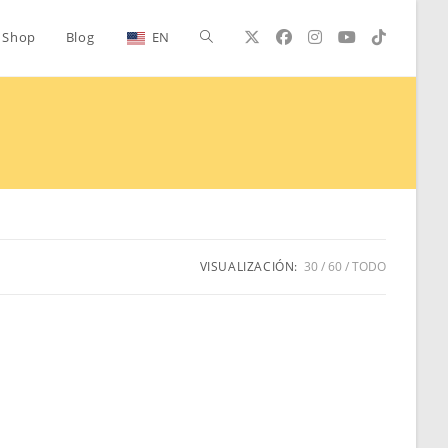
Alternar
Shop
Blog
EN
búsqueda
de
la
VISUALIZACIÓN:
30
60
TODO
web