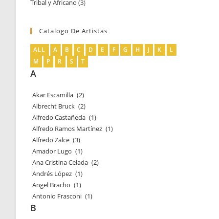
Tribal y Africano
3
3
productos
productos
Catalogo De Artistas
ALL
A
B
C
D
E
F
G
H
J
K
L
M
P
R
S
T
A
Akar Escamilla
(2)
Albrecht Bruck
(2)
Alfredo Castañeda
(1)
Alfredo Ramos Martínez
(1)
Alfredo Zalce
(3)
Amador Lugo
(1)
Ana Cristina Celada
(2)
Andrés López
(1)
Angel Bracho
(1)
Antonio Frasconi
(1)
B