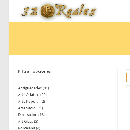
Saltar
al
contenido
Filtrar opciones
Antigüedades
41
41
Arte Asiático
22
22
productos
Arte Popular
2
2
productos
Arte Sacro
24
24
productos
Decoración
16
16
productos
Art Glass
3
3
productos
Porcelana
4
4
productos