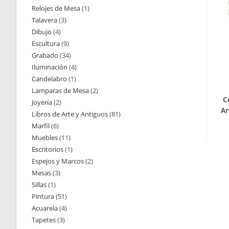
Relojes de Mesa
1
1
productos
Talavera
3
3
producto
Dibujo
4
4
productos
Escultura
9
9
productos
Grabado
34
34
productos
Iluminación
4
4
productos
Candelabro
1
1
productos
Lamparas de Mesa
2
2
producto
C
Joyería
2
2
productos
Ar
Libros de Arte y Antiguos
81
81
productos
Marfil
6
6
productos
Muebles
11
11
productos
Escritorios
1
1
productos
Espejos y Marcos
2
2
producto
Mesas
3
3
productos
Sillas
1
1
productos
Pintura
51
51
producto
Acuarela
4
4
productos
Tapetes
3
3
productos