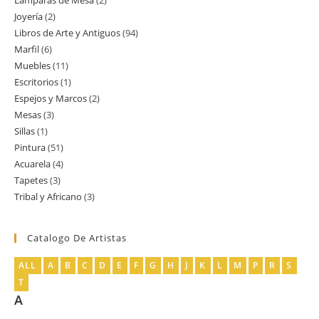
Lamparas de Mesa
2
2
producto
Joyería
2
2
productos
Libros de Arte y Antiguos
94
94
productos
Marfil
6
6
productos
Muebles
11
11
productos
Escritorios
1
1
productos
Espejos y Marcos
2
2
producto
Mesas
3
3
productos
Sillas
1
1
productos
Pintura
51
51
producto
Acuarela
4
4
productos
Tapetes
3
3
productos
Tribal y Africano
3
3
productos
productos
Catalogo De Artistas
ALL
A
B
C
D
E
F
G
H
J
K
L
M
P
R
S
T
A