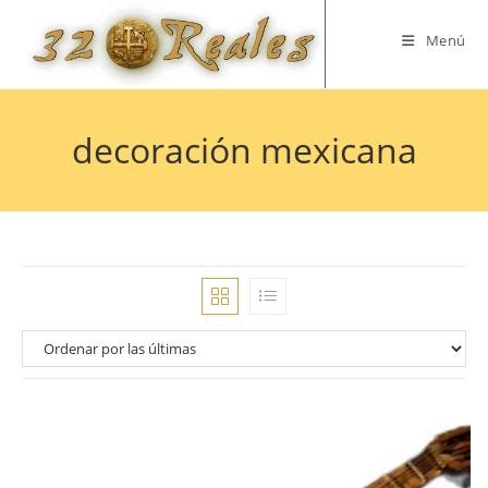
Saltar
al
Menú
contenido
decoración mexicana