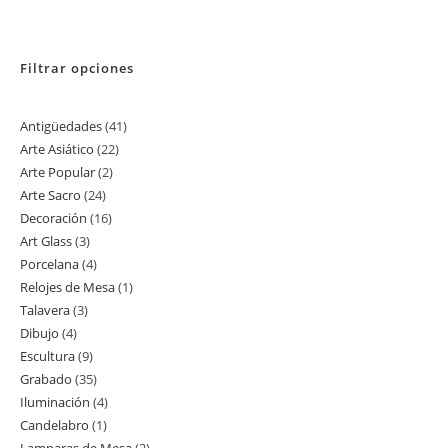
Filtrar opciones
Antigüedades
41
41
Arte Asiático
22
22
productos
Arte Popular
2
2
productos
Arte Sacro
24
24
productos
Decoración
16
16
productos
Art Glass
3
3
productos
Porcelana
4
4
productos
Relojes de Mesa
1
1
productos
Talavera
3
3
producto
Dibujo
4
4
productos
Escultura
9
9
productos
Grabado
35
35
productos
Iluminación
4
4
productos
Candelabro
1
1
productos