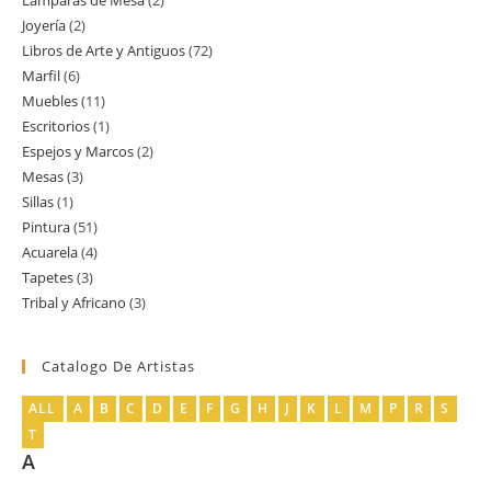
Lamparas de Mesa
2
2
producto
Joyería
2
2
productos
Libros de Arte y Antiguos
72
72
productos
Marfil
6
6
productos
Muebles
11
11
productos
Escritorios
1
1
productos
Espejos y Marcos
2
2
producto
Mesas
3
3
productos
Sillas
1
1
productos
Pintura
51
51
producto
Acuarela
4
4
productos
Tapetes
3
3
productos
Tribal y Africano
3
3
productos
productos
Catalogo De Artistas
ALL
A
B
C
D
E
F
G
H
J
K
L
M
P
R
S
T
A