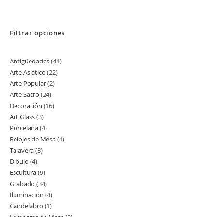
Filtrar opciones
Antigüedades
41
41
Arte Asiático
22
22
productos
Arte Popular
2
2
productos
Arte Sacro
24
24
productos
Decoración
16
16
productos
Art Glass
3
3
productos
Porcelana
4
4
productos
Relojes de Mesa
1
1
productos
Talavera
3
3
producto
Dibujo
4
4
productos
Escultura
9
9
productos
Grabado
34
34
productos
Iluminación
4
4
productos
Candelabro
1
1
productos