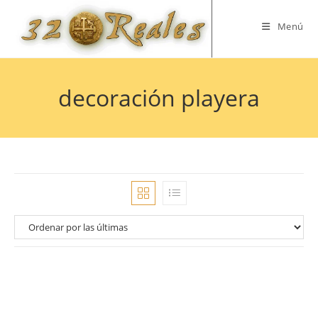
Saltar
al
Menú
contenido
decoración playera