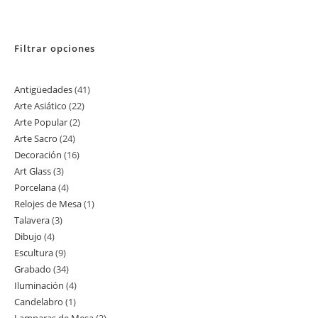
Filtrar opciones
Antigüedades
41
41
Arte Asiático
22
22
productos
Arte Popular
2
2
productos
Arte Sacro
24
24
productos
Decoración
16
16
productos
Art Glass
3
3
productos
Porcelana
4
4
productos
Relojes de Mesa
1
1
productos
Talavera
3
3
producto
Dibujo
4
4
productos
Escultura
9
9
productos
Grabado
34
34
productos
Iluminación
4
4
productos
Candelabro
1
1
productos