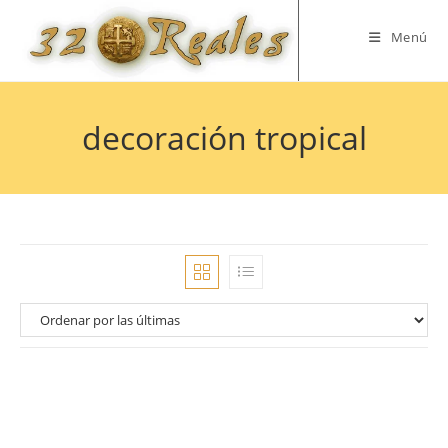
Saltar
al
Menú
contenido
decoración tropical