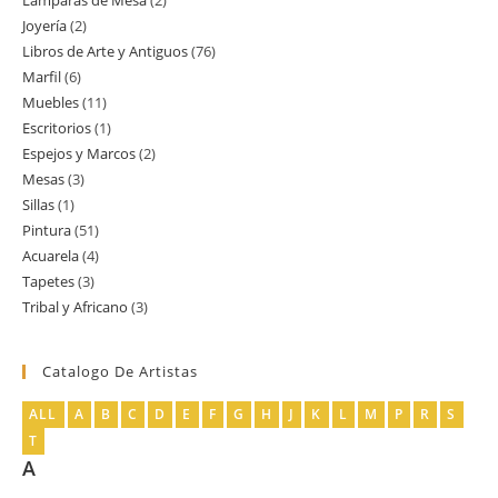
Lamparas de Mesa
2
2
producto
Joyería
2
2
productos
Libros de Arte y Antiguos
76
76
productos
Marfil
6
6
productos
Muebles
11
11
productos
Escritorios
1
1
productos
Espejos y Marcos
2
2
producto
Mesas
3
3
productos
Sillas
1
1
productos
Pintura
51
51
producto
Acuarela
4
4
productos
Tapetes
3
3
productos
Tribal y Africano
3
3
productos
productos
Catalogo De Artistas
ALL
A
B
C
D
E
F
G
H
J
K
L
M
P
R
S
T
A