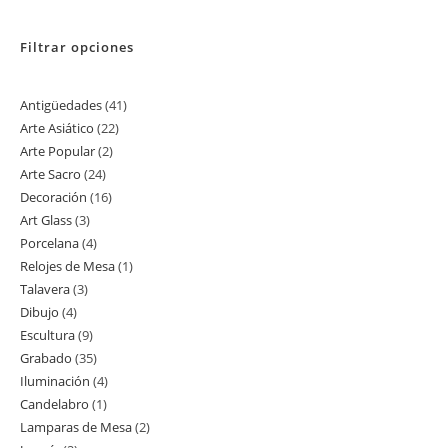
Filtrar opciones
Antigüedades
41
41
Arte Asiático
22
22
productos
Arte Popular
2
2
productos
Arte Sacro
24
24
productos
Decoración
16
16
productos
Art Glass
3
3
productos
Porcelana
4
4
productos
Relojes de Mesa
1
1
productos
Talavera
3
3
producto
Dibujo
4
4
productos
Escultura
9
9
productos
Grabado
35
35
productos
Iluminación
4
4
productos
Candelabro
1
1
productos
Lamparas de Mesa
2
2
producto