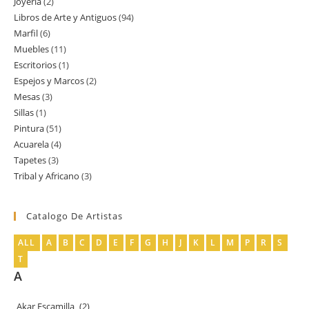
Joyería
2
2
productos
Libros de Arte y Antiguos
94
94
productos
Marfil
6
6
productos
Muebles
11
11
productos
Escritorios
1
1
productos
Espejos y Marcos
2
2
producto
Mesas
3
3
productos
Sillas
1
1
productos
Pintura
51
51
producto
Acuarela
4
4
productos
Tapetes
3
3
productos
Tribal y Africano
3
3
productos
productos
Catalogo De Artistas
ALL
A
B
C
D
E
F
G
H
J
K
L
M
P
R
S
T
A
Akar Escamilla
(2)