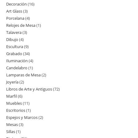
Decoración
16
16
productos
Art Glass
3
3
productos
Porcelana
4
4
productos
Relojes de Mesa
1
1
productos
Talavera
3
3
producto
Dibujo
4
4
productos
Escultura
9
9
productos
Grabado
34
34
productos
Iluminación
4
4
productos
Candelabro
1
1
productos
Lamparas de Mesa
2
2
producto
Joyería
2
2
productos
Libros de Arte y Antiguos
72
72
productos
Marfil
6
6
productos
Muebles
11
11
productos
Escritorios
1
1
productos
Espejos y Marcos
2
2
producto
Mesas
3
3
productos
Sillas
1
1
productos