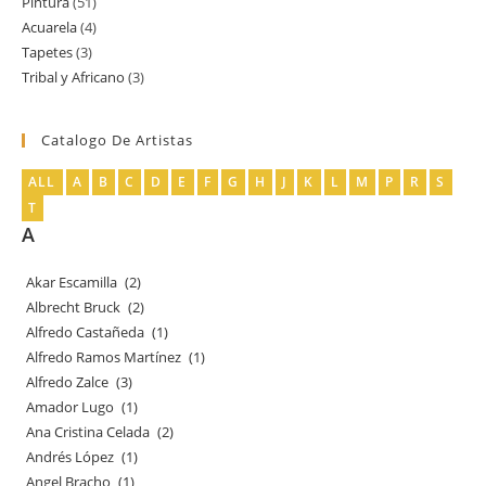
Pintura
51
51
producto
Acuarela
4
4
productos
Tapetes
3
3
productos
Tribal y Africano
3
3
productos
productos
Catalogo De Artistas
ALL
A
B
C
D
E
F
G
H
J
K
L
M
P
R
S
T
A
Akar Escamilla
(2)
Albrecht Bruck
(2)
Alfredo Castañeda
(1)
Alfredo Ramos Martínez
(1)
Alfredo Zalce
(3)
Amador Lugo
(1)
Ana Cristina Celada
(2)
Andrés López
(1)
Angel Bracho
(1)