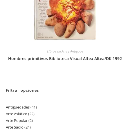
Libros de Arte y Antiguos
Hombres primitivos Biblioteca Visual Altea Altea/DK 1992
Filtrar opciones
Antigüedades
41
41
Arte Asiático
22
22
productos
Arte Popular
2
2
productos
Arte Sacro
24
24
productos