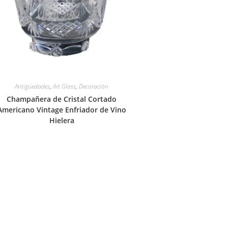
Antigüedades
,
Art Glass
,
Decoración
Champañera de Cristal Cortado
Americano Vintage Enfriador de Vino
Hielera