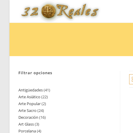
Saltar
al
contenido
Filtrar opciones
Antigüedades
41
41
Arte Asiático
22
22
productos
Arte Popular
2
2
productos
Arte Sacro
24
24
productos
Decoración
16
16
productos
Art Glass
3
3
productos
Porcelana
4
4
productos