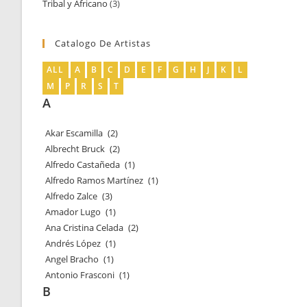
Tribal y Africano
3
3
productos
productos
Catalogo De Artistas
ALL
A
B
C
D
E
F
G
H
J
K
L
M
P
R
S
T
A
Akar Escamilla
(2)
Albrecht Bruck
(2)
Alfredo Castañeda
(1)
Alfredo Ramos Martínez
(1)
Alfredo Zalce
(3)
Amador Lugo
(1)
Ana Cristina Celada
(2)
Andrés López
(1)
Angel Bracho
(1)
Antonio Frasconi
(1)
B