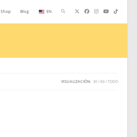
Alternar
Shop
Blog
EN
búsqueda
de
la
VISUALIZACIÓN:
30
60
TODO
web