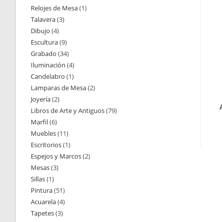
Relojes de Mesa
1
1
productos
Talavera
3
3
producto
Dibujo
4
4
productos
Escultura
9
9
productos
Grabado
34
34
productos
Iluminación
4
4
productos
Candelabro
1
1
productos
Lamparas de Mesa
2
2
producto
Joyería
2
2
productos
Libros de Arte y Antiguos
79
79
productos
Marfil
6
6
productos
Muebles
11
11
productos
Escritorios
1
1
productos
Espejos y Marcos
2
2
producto
Mesas
3
3
productos
Sillas
1
1
productos
Pintura
51
51
producto
Acuarela
4
4
productos
Tapetes
3
3
productos