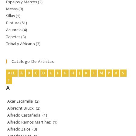
Espejos y Marcos
2
2
producto
Mesas
3
3
productos
Sillas
1
1
productos
Pintura
51
51
producto
Acuarela
4
4
productos
Tapetes
3
3
productos
Tribal y Africano
3
3
productos
productos
Catalogo De Artistas
ALL
A
B
C
D
E
F
G
H
J
K
L
M
P
R
S
T
A
Akar Escamilla
(2)
Albrecht Bruck
(2)
Alfredo Castañeda
(1)
Alfredo Ramos Martínez
(1)
Alfredo Zalce
(3)