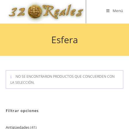
Saltar
al
Menú
contenido
Esfera
NO SE ENCONTRARON PRODUCTOS QUE CONCUERDEN CON
LA SELECCIÓN.
Filtrar opciones
Antigüedades
41
41