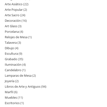
Arte Asiático
22
22
productos
Arte Popular
2
2
productos
Arte Sacro
24
24
productos
Decoración
16
16
productos
Art Glass
3
3
productos
Porcelana
4
4
productos
Relojes de Mesa
1
1
productos
Talavera
3
3
producto
Dibujo
4
4
productos
Escultura
9
9
productos
Grabado
35
35
productos
Iluminación
4
4
productos
Candelabro
1
1
productos
Lamparas de Mesa
2
2
producto
Joyería
2
2
productos
Libros de Arte y Antiguos
94
94
productos
Marfil
6
6
productos
Muebles
11
11
productos
Escritorios
1
1
productos