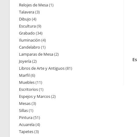
Relojes de Mesa
1
1
productos
Talavera
3
3
producto
Dibujo
4
4
productos
Escultura
9
9
productos
Grabado
34
34
productos
Iluminación
4
4
productos
Candelabro
1
1
productos
Lamparas de Mesa
2
2
producto
Es
Joyería
2
2
productos
Libros de Arte y Antiguos
81
81
productos
Marfil
6
6
productos
Muebles
11
11
productos
Escritorios
1
1
productos
Espejos y Marcos
2
2
producto
Mesas
3
3
productos
Sillas
1
1
productos
Pintura
51
51
producto
Acuarela
4
4
productos
Tapetes
3
3
productos