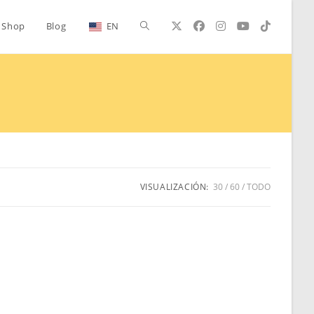
Alternar
Shop
Blog
EN
búsqueda
de
la
VISUALIZACIÓN:
30
60
TODO
web