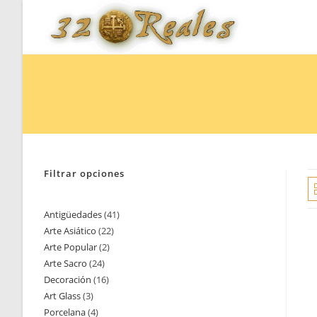
Saltar
al
contenido
Filtrar opciones
Antigüedades
41
41
Arte Asiático
22
22
productos
Arte Popular
2
2
productos
Arte Sacro
24
24
productos
Decoración
16
16
productos
Art Glass
3
3
productos
Porcelana
4
4
productos