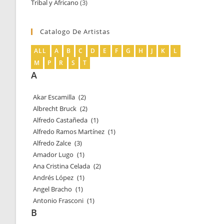
Tribal y Africano
3
3
productos
productos
Catalogo De Artistas
ALL
A
B
C
D
E
F
G
H
J
K
L
M
P
R
S
T
A
Akar Escamilla
(2)
Albrecht Bruck
(2)
Alfredo Castañeda
(1)
Alfredo Ramos Martínez
(1)
Alfredo Zalce
(3)
Amador Lugo
(1)
Ana Cristina Celada
(2)
Andrés López
(1)
Angel Bracho
(1)
Antonio Frasconi
(1)
B