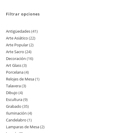
Filtrar opciones
Antigüedades
41
41
Arte Asiático
22
22
productos
Arte Popular
2
2
productos
Arte Sacro
24
24
productos
Decoración
16
16
productos
Art Glass
3
3
productos
Porcelana
4
4
productos
Relojes de Mesa
1
1
productos
Talavera
3
3
producto
Dibujo
4
4
productos
Escultura
9
9
productos
Grabado
35
35
productos
Iluminación
4
4
productos
Candelabro
1
1
productos
Lamparas de Mesa
2
2
producto