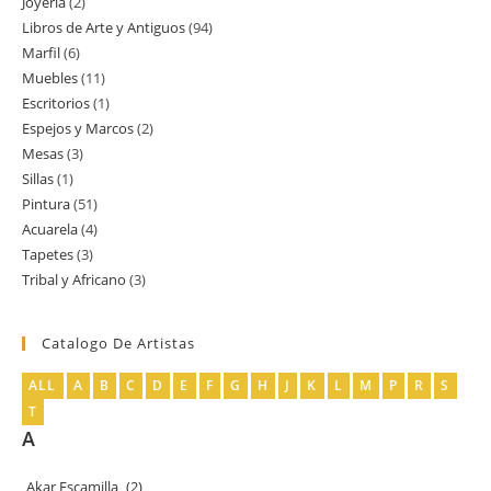
Joyería
2
2
productos
Libros de Arte y Antiguos
94
94
productos
Marfil
6
6
productos
Muebles
11
11
productos
Escritorios
1
1
productos
Espejos y Marcos
2
2
producto
Mesas
3
3
productos
Sillas
1
1
productos
Pintura
51
51
producto
Acuarela
4
4
productos
Tapetes
3
3
productos
Tribal y Africano
3
3
productos
productos
Catalogo De Artistas
ALL
A
B
C
D
E
F
G
H
J
K
L
M
P
R
S
T
A
Akar Escamilla
(2)