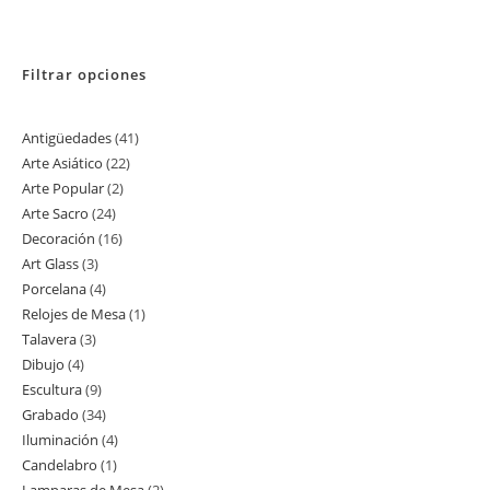
Filtrar opciones
Antigüedades
41
41
Arte Asiático
22
22
productos
Arte Popular
2
2
productos
Arte Sacro
24
24
productos
Decoración
16
16
productos
Art Glass
3
3
productos
Porcelana
4
4
productos
Relojes de Mesa
1
1
productos
Talavera
3
3
producto
Dibujo
4
4
productos
Escultura
9
9
productos
Grabado
34
34
productos
Iluminación
4
4
productos
Candelabro
1
1
productos