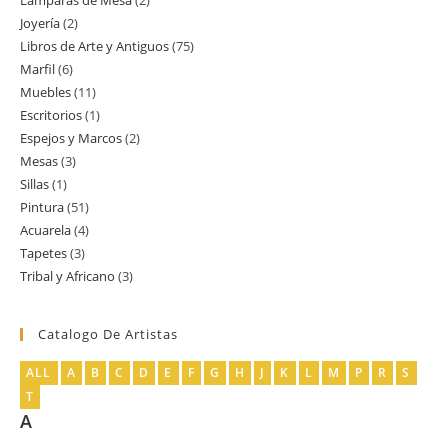
Lamparas de Mesa
2
2
producto
Joyería
2
2
productos
Libros de Arte y Antiguos
75
75
productos
Marfil
6
6
productos
Muebles
11
11
productos
Escritorios
1
1
productos
Espejos y Marcos
2
2
producto
Mesas
3
3
productos
Sillas
1
1
productos
Pintura
51
51
producto
Acuarela
4
4
productos
Tapetes
3
3
productos
Tribal y Africano
3
3
productos
productos
Catalogo De Artistas
ALL
A
B
C
D
E
F
G
H
J
K
L
M
P
R
S
T
A