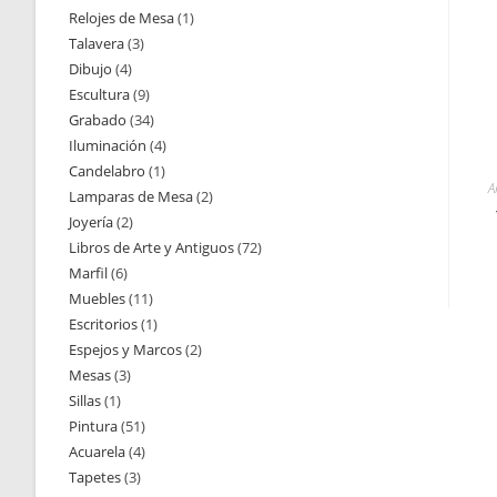
Relojes de Mesa
1
1
productos
Talavera
3
3
producto
Dibujo
4
4
productos
Escultura
9
9
productos
Grabado
34
34
productos
Iluminación
4
4
productos
Candelabro
1
1
productos
A
Lamparas de Mesa
2
2
producto
Joyería
2
2
productos
Libros de Arte y Antiguos
72
72
productos
Marfil
6
6
productos
Muebles
11
11
productos
Escritorios
1
1
productos
Espejos y Marcos
2
2
producto
Mesas
3
3
productos
Sillas
1
1
productos
Pintura
51
51
producto
Acuarela
4
4
productos
Tapetes
3
3
productos