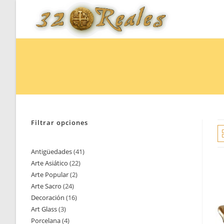
Saltar
al
contenido
Filtrar opciones
Antigüedades
41
41
Arte Asiático
22
22
productos
Arte Popular
2
2
productos
Arte Sacro
24
24
productos
Decoración
16
16
productos
Art Glass
3
3
productos
Porcelana
4
4
productos