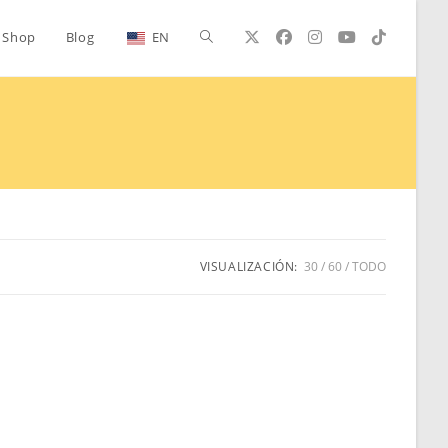
Alternar
Shop
Blog
EN
búsqueda
de
la
VISUALIZACIÓN:
30
60
TODO
web