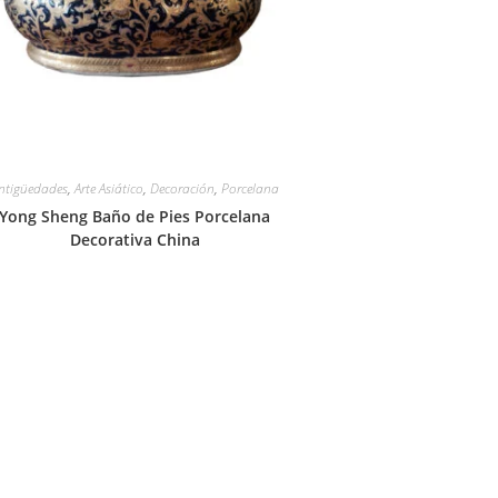
ntigüedades
,
Arte Asiático
,
Decoración
,
Porcelana
Yong Sheng Baño de Pies Porcelana
Decorativa China