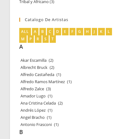
Tribal y Africano
3
3
productos
productos
Catalogo De Artistas
ALL
A
B
C
D
E
F
G
H
J
K
L
M
P
R
S
T
A
Akar Escamilla
(2)
Albrecht Bruck
(2)
Alfredo Castañeda
(1)
Alfredo Ramos Martínez
(1)
Alfredo Zalce
(3)
Amador Lugo
(1)
Ana Cristina Celada
(2)
Andrés López
(1)
Angel Bracho
(1)
Antonio Frasconi
(1)
B