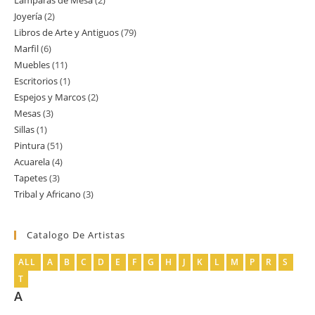
Lamparas de Mesa
2
2
producto
Joyería
2
2
productos
Libros de Arte y Antiguos
79
79
productos
Marfil
6
6
productos
Muebles
11
11
productos
Escritorios
1
1
productos
Espejos y Marcos
2
2
producto
Mesas
3
3
productos
Sillas
1
1
productos
Pintura
51
51
producto
Acuarela
4
4
productos
Tapetes
3
3
productos
Tribal y Africano
3
3
productos
productos
Catalogo De Artistas
ALL
A
B
C
D
E
F
G
H
J
K
L
M
P
R
S
T
A