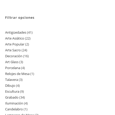
Filtrar opciones
Antigüedades
41
41
Arte Asiático
22
22
productos
Arte Popular
2
2
productos
Arte Sacro
24
24
productos
Decoración
16
16
productos
Art Glass
3
3
productos
Porcelana
4
4
productos
Relojes de Mesa
1
1
productos
Talavera
3
3
producto
Dibujo
4
4
productos
Escultura
9
9
productos
Grabado
34
34
productos
Iluminación
4
4
productos
Candelabro
1
1
productos